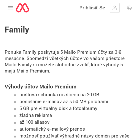
Prihlásiť Se
Otvorte menu
Prihlásiť sa
Výbe
Family
Ponuka Family poskytuje 5 Mailo Premium účty za 3 €
mesačne. Spomedzi všetkých účtov vo vašom priestore
Mailo Family si môžete slobodne zvoliť, ktoré výhody 5
majú Mailo Premium.
Výhody účtov Mailo Premium
poštová schránka rozšírená na 20 GB
posielanie e-mailov až s 50 MB prílohami
5 GB pre virtuálny disk a fotoalbumy
žiadna reklama
až 100 aliasov
automatický e-mailový prenos
možnosť používať výhradné názvy domén pre vaše