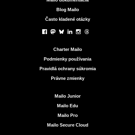
Blog Mailo
Často kladené otázky
Sociálne siete
Facebook
Mastodon
Bluesky
LinkedIn
Instagram
Threads
Užitočné odkazy
Charter Mailo
Podmienky používania
Pravidlá ochrany súkromia
Právne zmienky
Objaviť Mailo
Mailo Junior
Mailo Edu
Mailo Pro
Mailo Secure Cloud