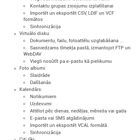
Kontaktu grupas ziņojumu izplatīšanai
Importēt un eksportēt CSV, LDIF un VCF
formātos
Sinhronizācija
Virtuālo disku:
Dokumentu, failu, fotoattēlu uzglabāšana ...
Sasniedzams tīmekļa pastā, izmantojot FTP un
WebDAV
Viegli nosūtīt pa e-pastu kā pielikumu
Foto albumi:
Slaidrāde
Dalīšanās
Kalendārs:
Notikumiem
Uzdevumi
Attēlot pēc dienas, nedēļas, mēneša vai gada
E-pasta vai SMS atgādinājumi
Importēt un eksportēt VCAL formātā
Sinhronizācija
Citi rīki: