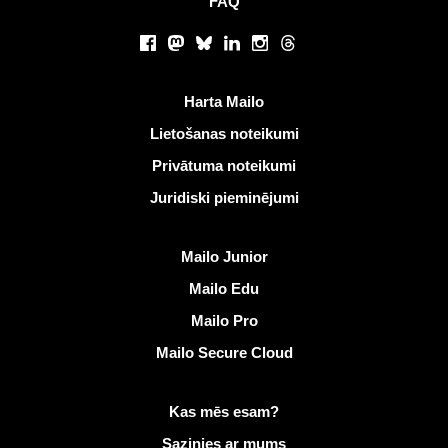
FAQ
Sociālie tīkli
Facebook
Mastodon
Bluesky
LinkedIn
Instagram
Threads
Noderīgas saites
Harta Mailo
Lietošanas noteikumi
Privātuma noteikumi
Juridiski pieminējumi
Atklāt Mailo
Mailo Junior
Mailo Edu
Mailo Pro
Mailo Secure Cloud
Vairāk informācijas vietnē Mailo
Kas mēs esam?
Sazinies ar mums