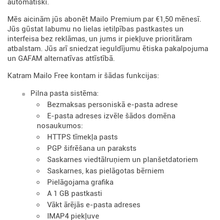
automātiski.
Mēs aicinām jūs abonēt Mailo Premium par €1,50 mēnesī.
Jūs gūstat labumu no lielas ietilpības pastkastes un
interfeisa bez reklāmas, un jums ir piekļuve prioritāram
atbalstam. Jūs arī sniedzat ieguldījumu ētiska pakalpojuma
un GAFAM alternatīvas attīstībā.
Katram Mailo Free kontam ir šādas funkcijas:
Pilna pasta sistēma:
Bezmaksas personiskā e-pasta adrese
E-pasta adreses izvēle šādos domēna
nosaukumos:
HTTPS tīmekļa pasts
PGP šifrēšana un paraksts
Saskarnes viedtālruņiem un planšetdatoriem
Saskarnes, kas pielāgotas bērniem
Pielāgojama grafika
A 1 GB pastkasti
Vākt ārējās e-pasta adreses
IMAP4 piekļuve