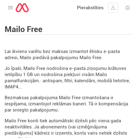
Pierakstīties
Atveriet izvēlni
Ielogoties
Valo
Mailo Free
Lai ikviens varētu bez maksas izmantot ētisku e-pasta
adresi, Mailo piedāvā pakalpojumu Mailo Free.
Jo īpaši, Mailo Free nodrošina e-pasta ziņojumu krātuves
ietilpību 1 GB un nodrošina piekļuvi visām Mailo
pamatfunkcijām.: antispam, filtri, kalendārs, mobilā lietotne,
IMAP4...
Bezmaksas pakalpojuma Mailo Free izmantošana ir
iespējama, izmantojot reklāmas baneri. Tā ir kompensācija
par sniegto pakalpojumu.
Mailo Free konti tiek automātiski dzēsti pēc viena gada
neaktivitātes. Ja abonements (vai izmēģinājuma
piedāvājums) kādreiz ir izņemts, konts vairs netiek dzēsts