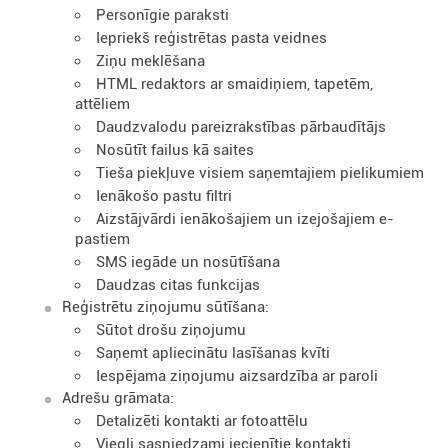
Personīgie paraksti
Iepriekš reģistrētas pasta veidnes
Ziņu meklēšana
HTML redaktors ar smaidiņiem, tapetēm,
attēliem
Daudzvalodu pareizrakstības pārbaudītājs
Nosūtīt failus kā saites
Tieša piekļuve visiem saņemtajiem pielikumiem
Ienākošo pastu filtri
Aizstājvārdi ienākošajiem un izejošajiem e-
pastiem
SMS iegāde un nosūtīšana
Daudzas citas funkcijas
Reģistrētu ziņojumu sūtīšana:
Sūtot drošu ziņojumu
Saņemt apliecinātu lasīšanas kvīti
Iespējama ziņojumu aizsardzība ar paroli
Adrešu grāmata:
Detalizēti kontakti ar fotoattēlu
Viegli sasniedzami iecienītie kontakti