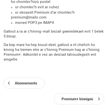
ho chomlec'hioù postel
ur chomlec'h evit ar vuhez
ur skoazell Premium d'ar chomlec'h
premium@mailo.com
moned POP3 pe IMAP4
Gallout a ra ar c'hinnig-mañ bezañ gweredekaet evit 1 betek
5 bloaz.
Da bep mare ha hep koust ebet, gallout a rit cheñch ho
kinnig ha tremen etre ar c'hinnig Premium hag ar c'hinnig
Premium+. Adkontet e vez an deiziad talvoudegezh ent
emgefre.
Abonnements
Premium+ kinnigoù