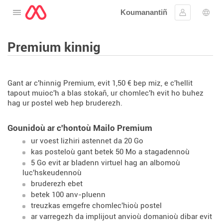
Koumanantiñ
Digeriñ al lañser
Kevreañ
Diba
Premium kinnig
Gant ar c'hinnig Premium, evit 1,50 € bep miz, e c'hellit
tapout muioc'h a blas stokañ, ur chomlec'h evit ho buhez
hag ur postel web hep bruderezh.
Gounidoù ar c'hontoù Mailo Premium
ur voest lizhiri astennet da 20 Go
kas posteloù gant betek 50 Mo a stagadennoù
5 Go evit ar bladenn virtuel hag an albomoù
luc'hskeudennoù
bruderezh ebet
betek 100 anv-pluenn
treuzkas emgefre chomlec'hioù postel
ar varregezh da implijout anvioù domanioù dibar evit