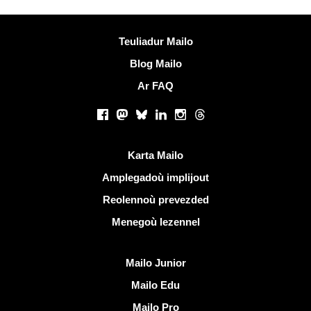
Muioc'h a ditouroù
Teuliadur Mailo
Blog Mailo
Ar FAQ
Rouedadoù sokial |
Facebook
Mastodon
Bluesky
LinkedIn
Instagram
Threads
Liammoù talvoudus
Karta Mailo
Amplegadoù implijout
Reolennoù prevezded
Menegoù lezennel
Dizoloiñ Mailo
Mailo Junior
Mailo Edu
Mailo Pro