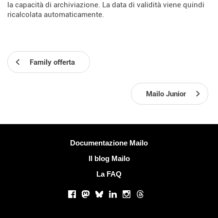
la capacità di archiviazione. La data di validità viene quindi
ricalcolata automaticamente.
Family offerta
Mailo Junior
Più informazioni
Documentazione Mailo
Il blog Mailo
La FAQ
Social networks
Facebook
Mastodon
Bluesky
LinkedIn
Instagram
Threads