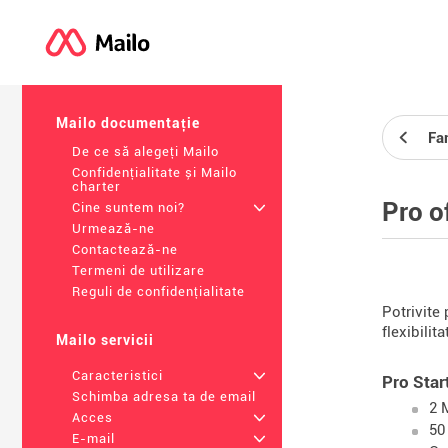
Mailo documentație
Fa
De ce să alegeți Mailo
Confidențialitate și Mailo
charter
Pro o
Cine suntem noi?
+
Urmează-ne
Contactează-ne
Termeni de utilizare
Reguli de confidențialitate
Potrivite 
flexibilit
Mailo servicii
Caracteristici
+
Pro Star
Schimba adresa ta de email
2 
Acces
+
50
E-mail
+