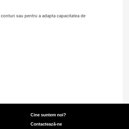
e conturi sau pentru a adapta capacitatea de
Mai multe informații despre Mailo
Cine suntem noi?
Contactează-ne