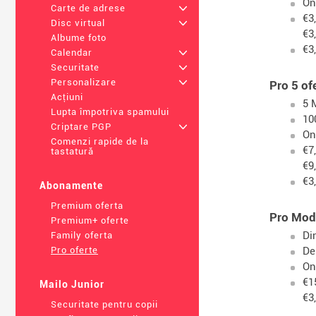
On
Carte de adrese
+
€3
Disc virtual
+
€3
Albume foto
€3
Calendar
+
Securitate
+
Personalizare
+
Pro 5 of
Acțiuni
5 
Lupta împotriva spamului
10
Criptare PGP
+
On
Comenzi rapide de la
€7
tastatură
€9
€3
Abonamente
Premium oferta
Pro Mod
Premium+ oferte
Di
Family oferta
De
Pro oferte
On
€1
Mailo Junior
€3
Securitate pentru copii