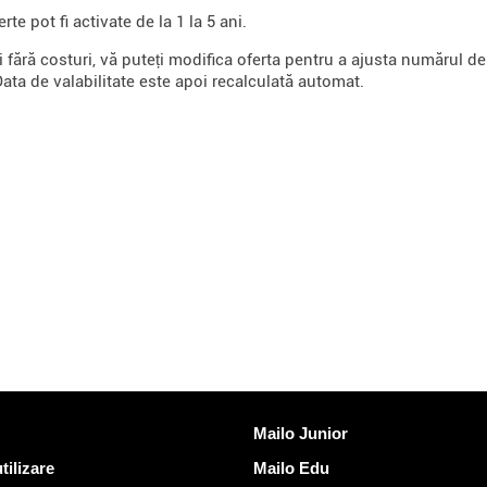
rte pot fi activate de la 1 la 5 ani.
i fără costuri, vă puteți modifica oferta pentru a ajusta numărul d
Data de valabilitate este apoi recalculată automat.
Descoperi Mailo
Mailo Junior
tilizare
Mailo Edu