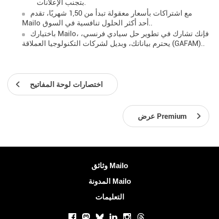
بتجنب الإعلانات.
مع اشتراكات بأسعار معقولة تبدأ من 1,50 شهريًا، تقدم
Mailo أحد أكثر الحلول تنافسية في السوق..
باختيارك Mailo، فإنك تشارك في تطوير حل سيادي فرنسي،
يحترم بياناتك، وبديل لشركات التكنولوجيا العملاقة (GAFAM)..
اختصارات لوحة المفاتيح
عرض Premium
معلومات اكثر
وثائق Mailo
المدونة Mailo
التعليمات
الشبكات الاجتماعية
Facebook
Mastodon
Bluesky
LinkedIn
Instagram
Threads