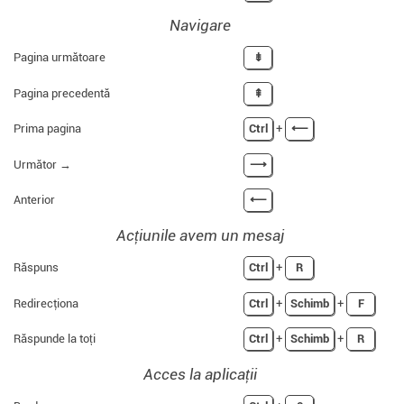
Navigare
Pagina următoare
⇟
Pagina precedentă
⇞
Prima pagina
Ctrl
+
⟵
Următor →
⟶
Anterior
⟵
Acțiunile avem un mesaj
Răspuns
Ctrl
+
R
Redirecţiona
Ctrl
+
Schimb
+
F
Răspunde la toți
Ctrl
+
Schimb
+
R
Acces la aplicații