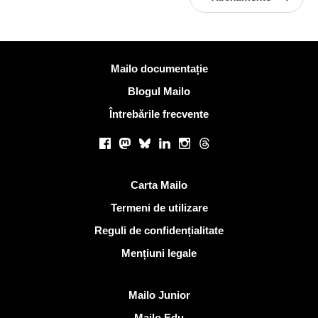
Mai multe informatii
Mailo documentație
Blogul Mailo
Întrebările frecvente
Retele sociale
Facebook
Mastodon
Bluesky
LinkedIn
Instagram
Threads
Link-uri utile
Carta Mailo
Termeni de utilizare
Reguli de confidențialitate
Mențiuni legale
Descoperi Mailo
Mailo Junior
Mailo Edu