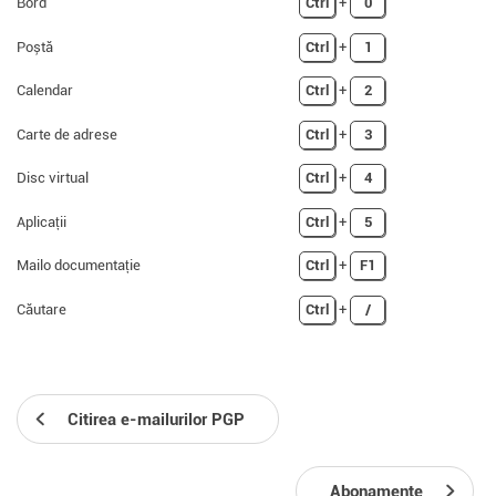
Bord
Ctrl
+
0
Poștă
Ctrl
+
1
Calendar
Ctrl
+
2
Carte de adrese
Ctrl
+
3
Disc virtual
Ctrl
+
4
Aplicații
Ctrl
+
5
Mailo documentație
Ctrl
+
F1
Căutare
Ctrl
+
/
Citirea e-mailurilor PGP
Abonamente