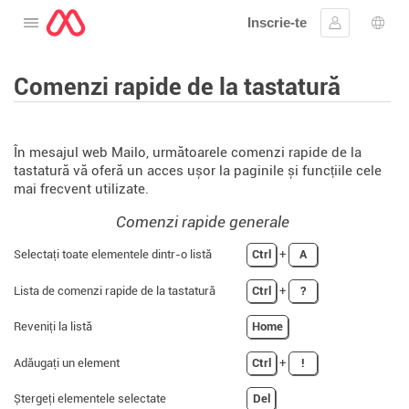
Inscrie-te
Deschide meniul
Conectare
Aleg
Comenzi rapide de la tastatură
În mesajul web Mailo, următoarele comenzi rapide de la
tastatură vă oferă un acces ușor la paginile și funcțiile cele
mai frecvent utilizate.
Comenzi rapide generale
Selectați toate elementele dintr-o listă
Ctrl
+
A
Lista de comenzi rapide de la tastatură
Ctrl
+
?
Reveniți la listă
Home
Adăugați un element
Ctrl
+
!
Ștergeți elementele selectate
Del