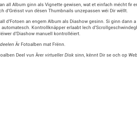
an all Album ginn als Vignette gewisen, wat et einfach mécht fir 
ech d'Gréisst vun dësen Thumbnails unzepassen wéi Dir wëllt.
 all d'Fotoen an engem Album als Diashow gesinn. Si ginn dann a 
n automatesch. Kontrollknäpper erlaabt Iech d'Scrollgeschwindegk
léiwer d'Diashow manuell kontrolléiert.
deelen
Är Fotoalben mat Frënn.
toalben Deel vun Ärer
virtueller Disk
sinn, kënnt Dir se och op
We