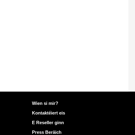
Méi Info op Mailo
Wien si mir?
Kontaktéiert eis
E Reseller ginn
Press Beräich