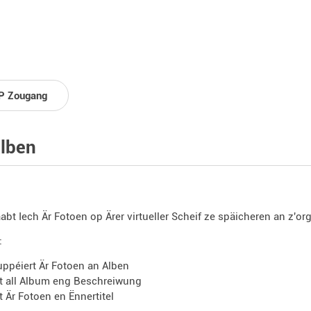
P Zougang
lben
aabt Iech Är Fotoen op Ärer virtueller Scheif ze späicheren an z'or
:
uppéiert Är Fotoen an Alben
tt all Album eng Beschreiwung
tt Är Fotoen en Ënnertitel