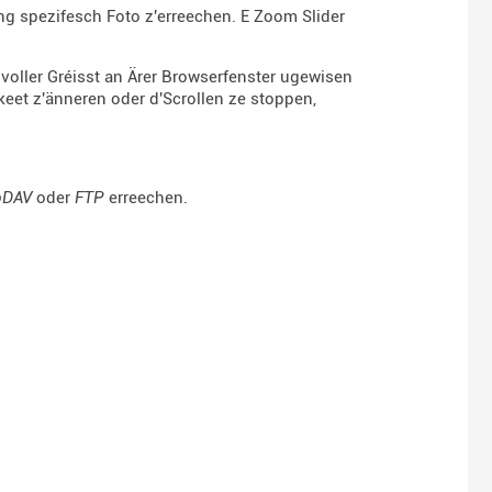
eng spezifesch Foto z'erreechen. E Zoom Slider
voller Gréisst an Ärer Browserfenster ugewisen
eet z'änneren oder d'Scrollen ze stoppen,
bDAV
oder
FTP
erreechen.