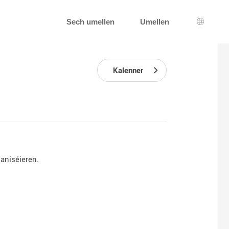
Sech umellen
Umellen
Sprooc
Kalenner
ganiséieren.