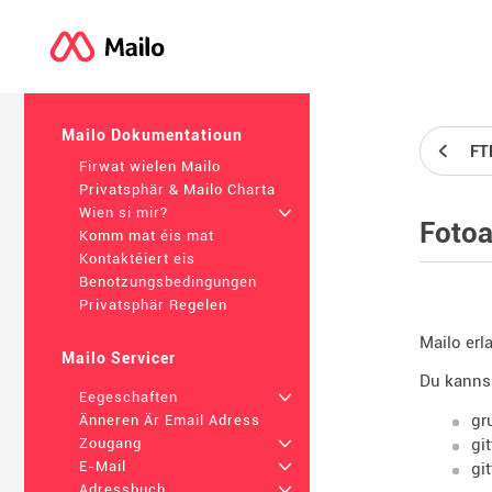
Mailo Dokumentatioun
FT
Firwat wielen Mailo
Privatsphär & Mailo Charta
Wien si mir?
+
Fotoa
Komm mat éis mat
Kontaktéiert eis
Benotzungsbedingungen
Privatsphär Regelen
Mailo erl
Mailo Servicer
Du kanns
Eegeschaften
+
gr
Änneren Är Email Adress
gi
Zougang
+
E-Mail
+
gi
Adressbuch
+