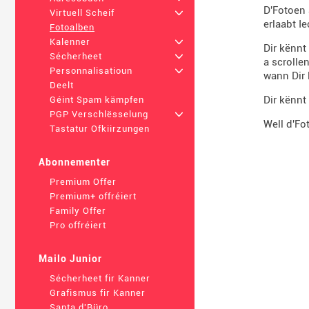
D'Fotoen 
Virtuell Scheif
+
erlaabt I
Fotoalben
Kalenner
+
Dir kënnt
Sécherheet
+
a scrolle
Personnalisatioun
+
wann Dir 
Deelt
Dir kënnt
Géint Spam kämpfen
PGP Verschlësselung
+
Well d'Fo
Tastatur Ofkiirzungen
Abonnementer
Premium Offer
Premium+ offréiert
Family Offer
Pro offréiert
Mailo Junior
Sécherheet fir Kanner
Grafismus fir Kanner
Santa d'Büro