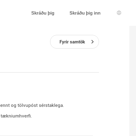
Skráðu þig
Skráðu þig inn
Tungum
Fyrir samtök
nnt og tölvupóst sérstaklega.
ta tækniumhverfi.