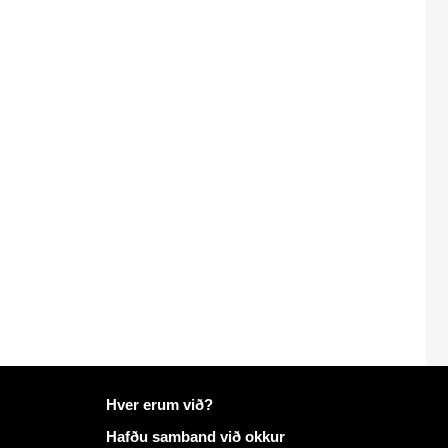
Frekari upplýsingar á Mailo
Hver erum við?
Hafðu samband við okkur