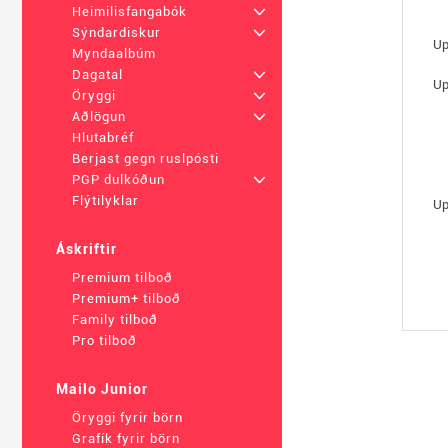
Heimilisfangabók
+
Sýndardiskur
+
Up
Myndaalbúm
Dagatal
+
Up
Öryggi
+
Aðlögun
+
Hlutabréf
Berjast gegn ruslpósti
PGP dulkóðun
+
Flýtilyklar
Up
Áskriftir
Premium tilboð
Premium+ tilboð
Family tilboð
Pro tilboð
Mailo Junior
Öryggi fyrir börn
Grafík fyrir börn