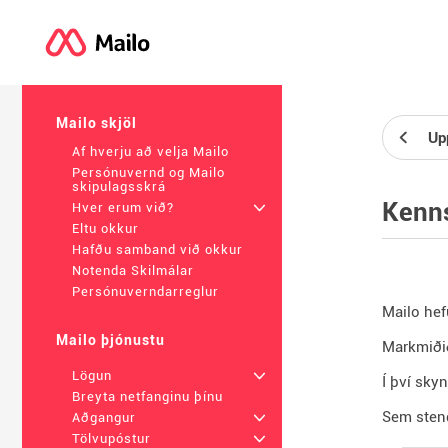
Mailo skjöl
Up
Af hverju að velja Mailo
Persónuvernd og Mailo
skipulagsskrá
Kenns
Hver erum við?
+
Eltu okkur
Hafðu samband við okkur
Notenda Skilmálar
Persónuverndarreglur
Mailo hef
Mailo þjónustu
Markmiðið
Lögun
+
Í því skyn
Breyta netfanginu þínu
Sem stend
Aðgangur
+
Tölvupóstur
+