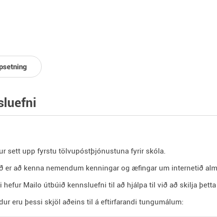
psetning
luefni
ur sett upp fyrstu tölvupóstþjónustuna fyrir skóla.
 er að kenna nemendum kenningar og æfingar um internetið alme
i hefur Mailo útbúið kennsluefni til að hjálpa til við að skilja þet
ur eru þessi skjöl aðeins til á eftirfarandi tungumálum: