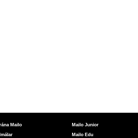
ækjur
Uppgötva Mailo
rána Mailo
Mailo Junior
lmálar
Mailo Edu