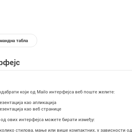
мандна табла
рфејс
дабрати који од Mailo интерфејса веб поште желите:
езентација као апликација
езентација као веб странице
 од ових интерфејса можете бирати између:
колико стилова, мање или више компактних, у зависности од