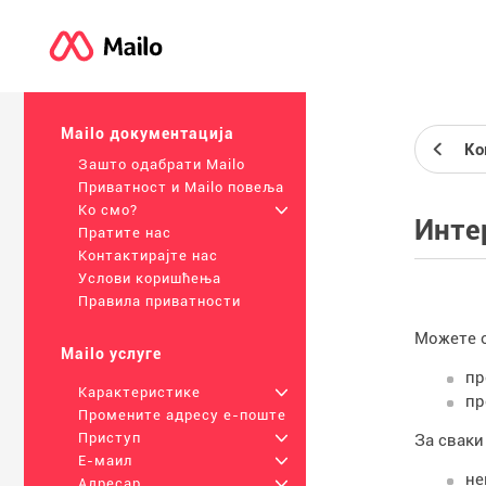
Mailo документација
Ко
Зашто одабрати Mailo
Приватност и Mailo повеља
Ко смо?
+
Инте
Пратите нас
Контактирајте нас
Услови коришћења
Правила приватности
Можете о
Mailo услуге
пр
Карактеристике
+
пр
Промените адресу е-поште
Приступ
+
За сваки
Е-маил
+
не
Адресар
+