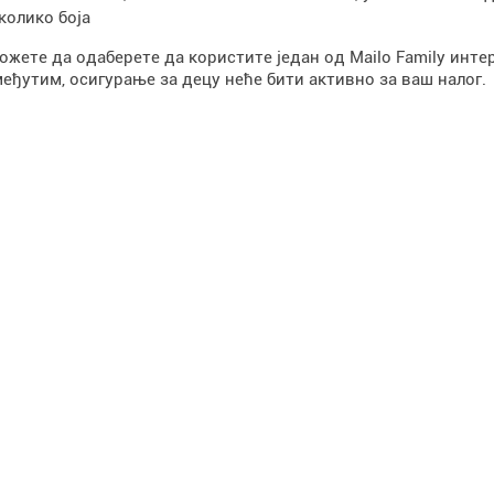
колико боја
ожете да одаберете да користите један од Mailo Family интер
 међутим, осигурање за децу неће бити активно за ваш налог.