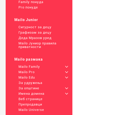
Family понуда
Pro понуде
Mailo Junior
Сигурност за децу
Графизам за децу
Деда Мразов уред
Mailo Јуниор правила
приватности
Mailo размака
Mailo Family
+
Mailo Pro
+
Mailo Edu
+
За удружења
За општине
+
Имена домена
+
Веб странице
Препродавци
Mailo Universe