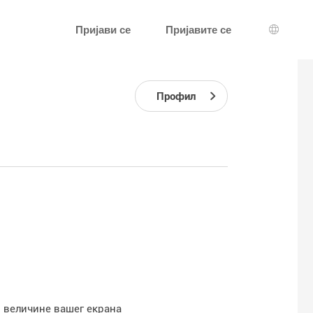
Пријави се
Пријавите се
Избор ј
Профил
 величине вашег екрана