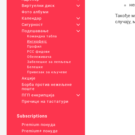
не
Виртуелни диск
+
Фото албуми
Такође м
Календар
+
случају,
Сигурност
+
Подешавање
+
Командна табла
Интерфејс
Профил
РСС фидови
Обележивача
Забелешке за лепљење
Белешке
Привезак за кључеве
Акције
Борба против нежељене
поште
ПГП енкрипција
+
Пречице на тастатури
Subscriptions
Premium понуда
Premium+ понуде