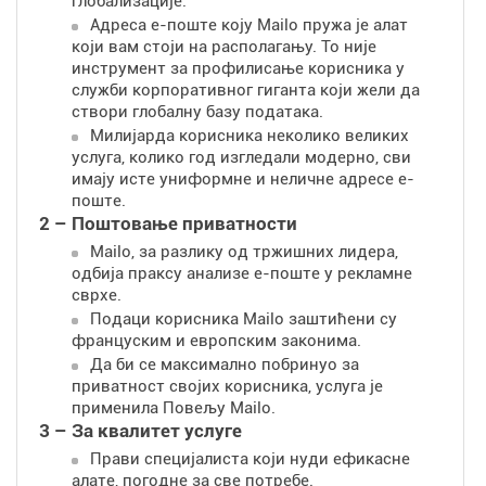
глобализације.
Адреса е-поште коју Mailo пружа је алат
који вам стоји на располагању. То није
инструмент за профилисање корисника у
служби корпоративног гиганта који жели да
створи глобалну базу података.
Милијарда корисника неколико великих
услуга, колико год изгледали модерно, сви
имају исте униформне и неличне адресе е-
поште.
2 – Поштовање приватности
Mailo, за разлику од тржишних лидера,
одбија праксу анализе е-поште у рекламне
сврхе.
Подаци корисника Mailo заштићени су
француским и европским законима.
Да би се максимално побринуо за
приватност својих корисника, услуга је
применила Повељу Mailo.
3 – За квалитет услуге
Прави специјалиста који нуди ефикасне
алате, погодне за све потребе.