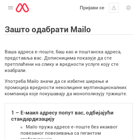
Пријави се
Отворите мени
Пријавите 
Избо
Зашто одабрати Mailo
Ваша адреса е-поште, баш као и поштанска адреса,
представља вас. Дописницима показује да сте
претплаћени на слику и вредности услуге коју сте
изабрали.
Употреба Mailo значи да се избегне ширење и
промоција вредности неколицине мултинационалних
компанија које покушавају да монополизују тржиште.
1 – Е-маил адресу попут вас, одбијајући
стандардизацију
Mailo пружа адресе е-поште без икаквог
повезаног повезивања са гигантом