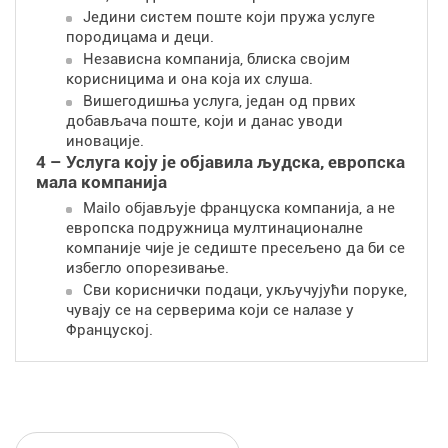
Једини систем поште који пружа услуге
породицама и деци.
Независна компанија, блиска својим
корисницима и она која их слуша.
Вишегодишња услуга, један од првих
добављача поште, који и данас уводи
иновације.
4 – Услуга коју је објавила људска, европска
мала компанија
Mailo објављује француска компанија, а не
европска подружница мултинационалне
компаније чије је седиште пресељено да би се
избегло опорезивање.
Сви кориснички подаци, укључујући поруке,
чувају се на серверима који се налазе у
Француској.