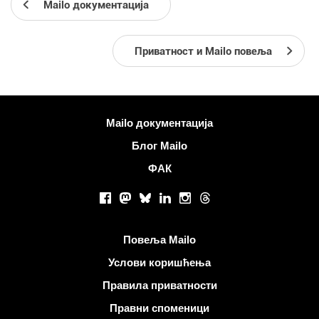
Mailo документација
Приватност и Mailo повеља
Више информација
Mailo документација
Блог Mailo
ФАК
Друштвене мреже
Facebook
Mastodon
Bluesky
LinkedIn
Instagram
Threads
Корисни линкови
Повеља Mailo
Услови коришћења
Правила приватности
Правни споменици