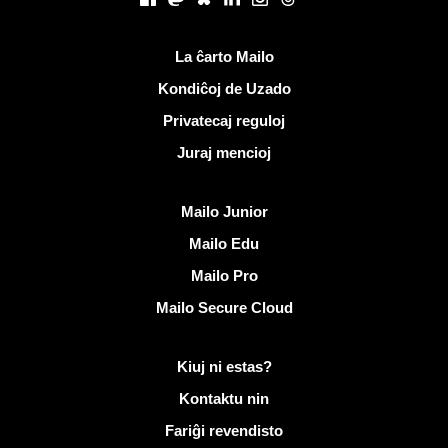
Utilaj ligiloj
La ĉarto Mailo
Kondiĉoj de Uzado
Privatecaj reguloj
Juraj mencioj
Malkovri Mailo
Mailo Junior
Mailo Edu
Mailo Pro
Mailo Secure Cloud
Pliaj informoj pri Mailo
Kiuj ni estas?
Kontaktu nin
Fariĝi revendisto