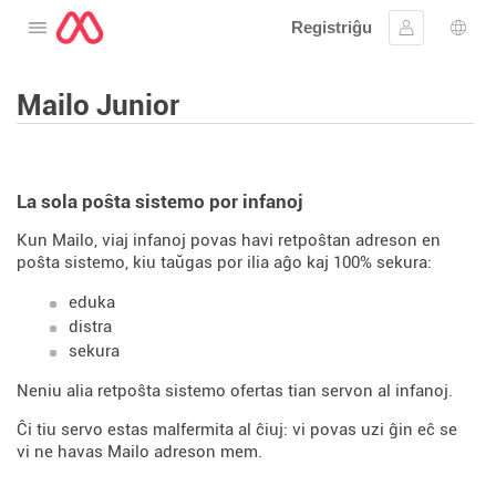
Registriĝu
Malfermu la menuon
Ensaluti
Ling
Mailo Junior
La sola poŝta sistemo por infanoj
Kun Mailo, viaj infanoj povas havi retpoŝtan adreson en
poŝta sistemo, kiu taŭgas por ilia aĝo kaj 100% sekura:
eduka
distra
sekura
Neniu alia retpoŝta sistemo ofertas tian servon al infanoj.
Ĉi tiu servo estas malfermita al ĉiuj: vi povas uzi ĝin eĉ se
vi ne havas Mailo adreson mem.