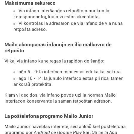
Maksimuma sekureco
Via infano interŝanĝos retpoŝtojn nur kun la
korespondantoj, kiujn vi estos akceptintaj.
Vi kontrolas la adresaron de via infano de via nuna
retpoŝta adreso.
Mailo akompanas infanojn en ilia malkovro de
retpoŝto
Vi kaj via infano kune regas la rapidon de ŝanĝo:
aĝo 6 - 9: la interfaco mini estas eduka kaj sekura
aĝo 10 - 14: la junulo interfaco estas pli riĉa, tamen
ankoraŭ protektita
Kiam vi decidos, via infano povos uzi la norman Mailo
interfacon konservante la saman retpoŝtan adreson.
La poŝtelefona programo Mailo Junior
Mailo Junior haveblas interrete, sed ankaŭ kiel poŝtelefona
programo por
Android ĉe Google Play
kaj
iOS ĉe la App