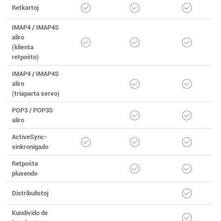
Retkartoj
IMAP4 / IMAP4S
aliro
(klienta
retpoŝto)
IMAP4 / IMAP4S
aliro
(triaparta servo)
POP3 / POP3S
aliro
ActiveSync-
sinkronigado
Retpoŝta
plusendo
Distribulistoj
Kundivido de