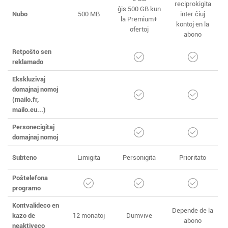
reciprokigita
ĝis 500 GB kun
Nubo
500 MB
inter ĉiuj
la Premium+
kontoj en la
ofertoj
abono
Retpoŝto sen
reklamado
Ekskluzivaj
domajnaj nomoj
(mailo.fr,
mailo.eu...)
Personecigitaj
domajnaj nomoj
Subteno
Limigita
Personigita
Prioritato
Poŝtelefona
programo
Kontvalideco en
Depende de la
kazo de
12 monatoj
Dumvive
abono
neaktiveco