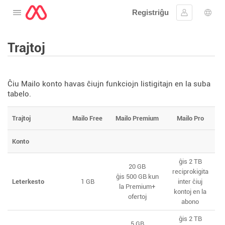
Registriĝu
Malfermu la menuon
Ensaluti
Ling
Trajtoj
Ĉiu Mailo konto havas ĉiujn funkciojn listigitajn en la suba
tabelo.
Trajtoj
Mailo Free
Mailo Premium
Mailo Pro
Konto
ĝis 2 TB
20 GB
reciprokigita
ĝis 500 GB kun
Leterkesto
1 GB
inter ĉiuj
la Premium+
kontoj en la
ofertoj
abono
ĝis 2 TB
5 GB