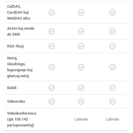
CalDAV,
CardDAV kaj
WebDAV aliro
Aĉeto kaj sendo
de SMS
RSS-fluoj
Notoj,
ŝlosilringo,
legosignojn kaj
gluecaj notoj
Babili
Videovoko
Videokonferenco
(ĝis 156 142
Laŭvola
Laŭvola
partoprenantoj)