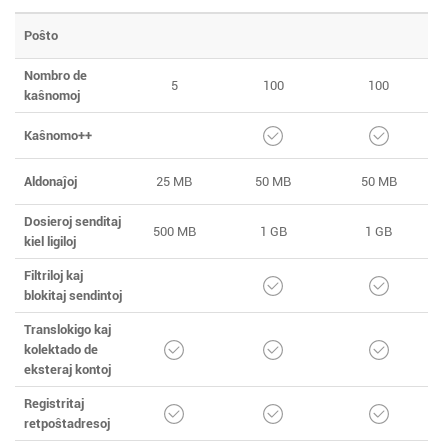
Poŝto
Nombro de
5
100
100
kaŝnomoj
Kaŝnomo++
Aldonaĵoj
25 MB
50 MB
50 MB
Dosieroj senditaj
500 MB
1 GB
1 GB
kiel ligiloj
Filtriloj kaj
blokitaj sendintoj
Translokigo kaj
kolektado de
eksteraj kontoj
Registritaj
retpoŝtadresoj