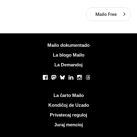
Mailo Free
Pliaj informoj
Mailo dokumentado
La blogo Mailo
La Demandoj
Sociaj retoj
Facebook
Mastodon
Bluesky
LinkedIn
Instagram
Threads
Utilaj ligiloj
La ĉarto Mailo
Kondiĉoj de Uzado
Privatecaj reguloj
Juraj mencioj