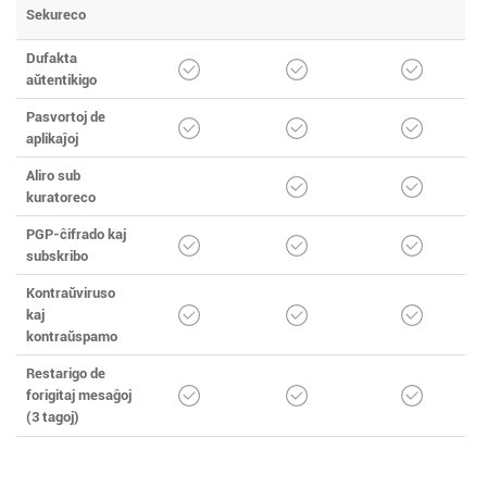
Sekureco
Dufakta
aŭtentikigo
Pasvortoj de
aplikaĵoj
Aliro sub
kuratoreco
PGP-ĉifrado kaj
subskribo
Kontraŭviruso
kaj
kontraŭspamo
Restarigo de
forigitaj mesaĝoj
(3 tagoj)