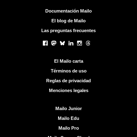
Más información
Documentación Mailo
El blog de Mailo
Las preguntas frecuentes
Redes sociales
Facebook
Mastodon
Bluesky
LinkedIn
Instagram
Threads
Enlaces útiles
El Mailo carta
Términos de uso
Reglas de privacidad
Menciones legales
Descubrir Mailo
Mailo Junior
Mailo Edu
Mailo Pro