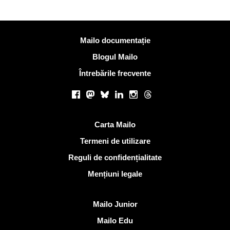
Mai multe informatii
Mailo documentație
Blogul Mailo
Întrebările frecvente
Retele sociale
Facebook
Mastodon
Bluesky
LinkedIn
Instagram
Threads
Link-uri utile
Carta Mailo
Termeni de utilizare
Reguli de confidențialitate
Mențiuni legale
Descoperi Mailo
Mailo Junior
Mailo Edu