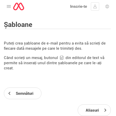
Inscrie-te
Deschide meniul
Conectare
Aleg
Șabloane
Puteți crea șabloane de e-mail pentru a evita să scrieți de
fiecare dată mesajele pe care le trimiteți des.
Când scrieți un mesaj, butonul
din editorul de text vă
permite să inserați unul dintre șabloanele pe care le-ați
creat.
Semnături
Aliasuri