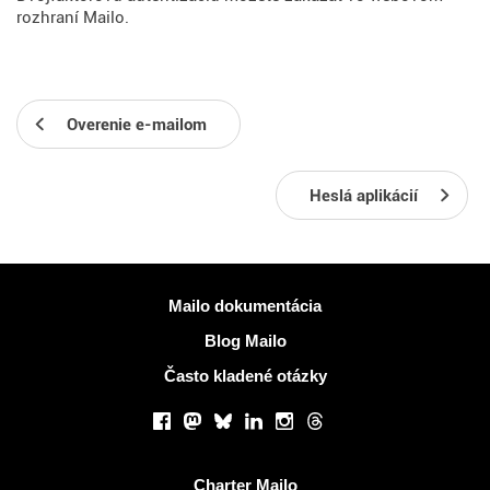
rozhraní Mailo.
Overenie e-mailom
Heslá aplikácií
Viac informácií
Mailo dokumentácia
Blog Mailo
Často kladené otázky
Sociálne siete
Facebook
Mastodon
Bluesky
LinkedIn
Instagram
Threads
Užitočné odkazy
Charter Mailo