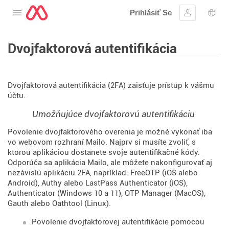
Prihlásiť Se
Otvorte menu
Prihlásiť sa
Výbe
Dvojfaktorová autentifikácia
Dvojfaktorová autentifikácia (2FA) zaisťuje prístup k vášmu
účtu.
Umožňujúce dvojfaktorovú autentifikáciu
Povolenie dvojfaktorového overenia je možné vykonať iba
vo webovom rozhraní Mailo. Najprv si musíte zvoliť, s
ktorou aplikáciou dostanete svoje autentifikačné kódy.
Odporúča sa aplikácia Mailo, ale môžete nakonfigurovať aj
nezávislú aplikáciu 2FA, napríklad: FreeOTP (iOS alebo
Android), Authy alebo LastPass Authenticator (iOS),
Authenticator (Windows 10 a 11), OTP Manager (MacOS),
Gauth alebo Oathtool (Linux).
Povolenie dvojfaktorovej autentifikácie pomocou