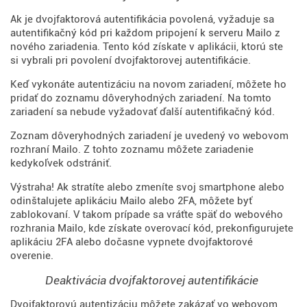
Ak je dvojfaktorová autentifikácia povolená, vyžaduje sa
autentifikačný kód pri každom pripojení k serveru Mailo z
nového zariadenia. Tento kód získate v aplikácii, ktorú ste
si vybrali pri povolení dvojfaktorovej autentifikácie.
Keď vykonáte autentizáciu na novom zariadení, môžete ho
pridať do zoznamu dôveryhodných zariadení. Na tomto
zariadení sa nebude vyžadovať ďalší autentifikačný kód.
Zoznam dôveryhodných zariadení je uvedený vo webovom
rozhraní Mailo. Z tohto zoznamu môžete zariadenie
kedykoľvek odstrániť.
Výstraha! Ak stratíte alebo zmeníte svoj smartphone alebo
odinštalujete aplikáciu Mailo alebo 2FA, môžete byť
zablokovaní. V takom prípade sa vráťte späť do webového
rozhrania Mailo, kde získate overovací kód, prekonfigurujete
aplikáciu 2FA alebo dočasne vypnete dvojfaktorové
overenie.
Deaktivácia dvojfaktorovej autentifikácie
Dvojfaktorovú autentizáciu môžete zakázať vo webovom