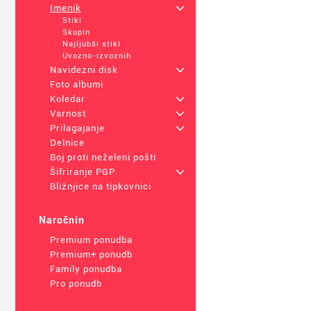
Imenik
+
Stiki
Skupin
Najljubši stiki
Uvozno-izvoznih
Navidezni disk
+
Foto albumi
Koledar
+
Varnost
+
Prilagajanje
+
Delnice
Boj proti neželeni pošti
Šifriranje PGP
+
Bližnjice na tipkovnici
Naročnin
Premium ponudba
Premium+ ponudb
Family ponudba
Pro ponudb