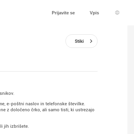
Prijavite se
Vpis
Izbira j
Stiki
snikov.
e, e-poštni naslov in telefonske številke.
čne z določeno črko, ali samo tisti, ki ustrezajo
 jih izbrišete.