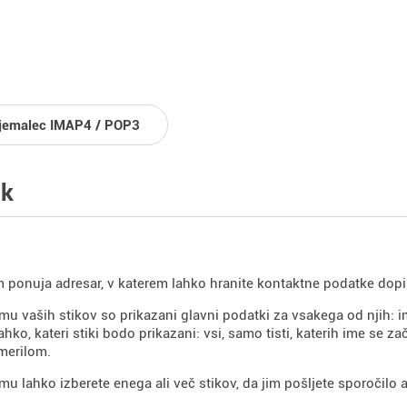
jemalec IMAP4 / POP3
ik
 ponuja adresar, v katerem lahko hranite kontaktne podatke dopi
u vaših stikov so prikazani glavni podatki za vsakega od njih: im
ahko, kateri stiki bodo prikazani: vsi, samo tisti, katerih ime se za
merilom.
u lahko izberete enega ali več stikov, da jim pošljete sporočilo ali