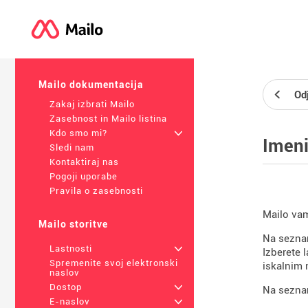
Mailo dokumentacija
Od
Zakaj izbrati Mailo
Zasebnost in Mailo listina
Kdo smo mi?
+
Imen
Sledi nam
Kontaktiraj nas
Pogoji uporabe
Pravila o zasebnosti
Mailo vam
Mailo storitve
Na seznam
Lastnosti
+
Izberete l
Spremenite svoj elektronski
iskalnim 
naslov
Dostop
+
Na seznam
E-naslov
+