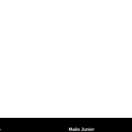
vezave
Odkrijte Mailo
o
Mailo Junior