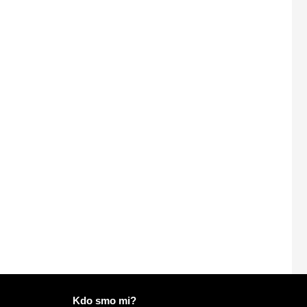
Več informacij o Mailo
Kdo smo mi?