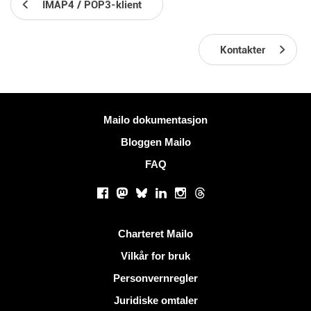
IMAP4 / POP3-klient
Kontakter
Mer informasjon
Mailo dokumentasjon
Bloggen Mailo
FAQ
Sosiale nettverk
Facebook
Mastodon
Bluesky
LinkedIn
Instagram
Threads
Nyttige lenker
Charteret Mailo
Vilkår for bruk
Personvernregler
Juridiske omtaler