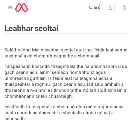
Clarú
Oscail an roghchlár
Sínigh iste
Rogh
Leabhar seoltaí
Soláthraíonn Mailo leabhar seoltaí duit inar féidir leat sonraí
teagmhála do chomhfhreagraithe a choinneáil.
Taispeánann liosta do theagmhálaithe na príomhshonraí do
gach ceann acu: ainm, seoladh ríomhphoist agus
uimhreacha gutháin. Is féidir leat na teagmhálacha a
thaispeántar a roghnú: gach ceann acu, iad siúd amháin a
dtosaíonn a n-ainm le litir shonraithe, nó iad siúd amháin a
chomhlíonann critéir chuardaigh.
Féadfaidh tú teagmháil amháin nó níos mó a roghnú ar an
liosta chun teachtaireacht a sheoladh chucu nó iad a
scriosadh.