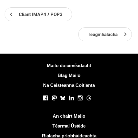
Cliant IMAP4 / POP3
Teagmhálacha
Tuilleadh eolais
Mailo doiciméadacht
Blag Mailo
Na Ceisteanna Coitianta
Líonraí sóisialta
Facebook
Mastodon
Bluesky
LinkedIn
Instagram
Threads
Naisc úsáideacha
An chairt Mailo
Téarmaí Úsáide
Rialacha príobháideachta