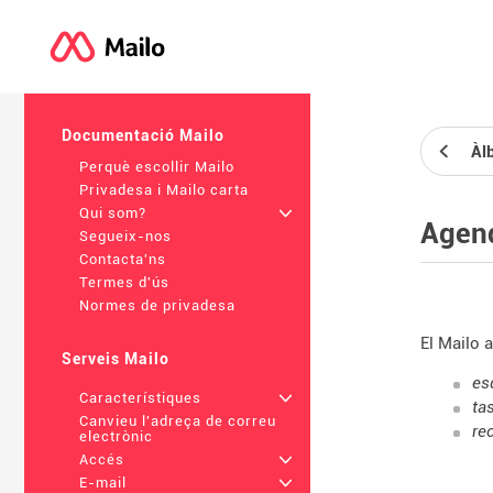
Documentació Mailo
Àl
Perquè escollir Mailo
Privadesa i Mailo carta
Qui som?
+
Agen
Segueix-nos
Contacta'ns
Termes d'ús
Normes de privadesa
El Mailo 
Serveis Mailo
es
Característiques
+
ta
Canvieu l'adreça de correu
re
electrònic
Accés
+
E-mail
+