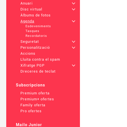
Anuari
+
Disc virtual
+
Àlbums de fotos
Agenda
+
Esdeveniments
Tasques
Recordatoris
Seguretat
+
Personalització
+
Accions
Lluita contra el spam
Xifratge PGP
+
Dreceres de teclat
Subscripcions
Premium oferta
Premium+ ofertes
Family oferta
Pro ofertes
Mailo Junior