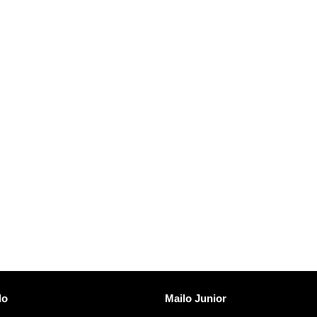
Descobreix Mailo
lo
Mailo Junior