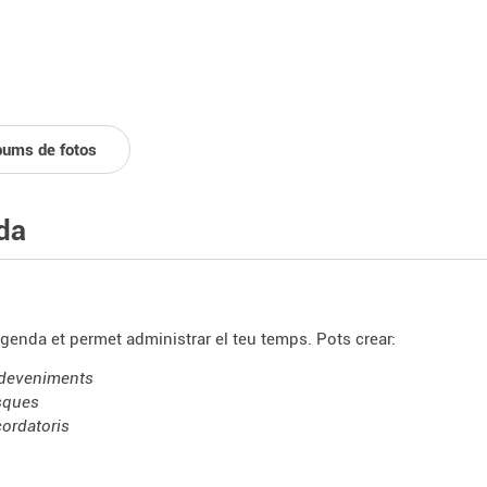
bums de fotos
da
agenda et permet administrar el teu temps. Pots crear:
deveniments
sques
cordatoris