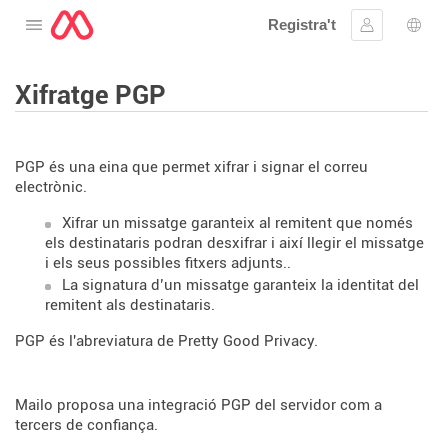
Registra't
Obre el menú
Inicia la se
Sele
Xifratge PGP
PGP és una eina que permet xifrar i signar el correu
electrònic.
Xifrar un missatge garanteix al remitent que només
els destinataris podran desxifrar i així llegir el missatge
i els seus possibles fitxers adjunts..
La signatura d’un missatge garanteix la identitat del
remitent als destinataris.
PGP és l'abreviatura de Pretty Good Privacy.
Mailo proposa una integració PGP del servidor com a
tercers de confiança.