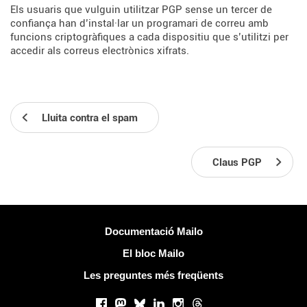
Els usuaris que vulguin utilitzar PGP sense un tercer de
confiança han d’instal·lar un programari de correu amb
funcions criptogràfiques a cada dispositiu que s’utilitzi per
accedir als correus electrònics xifrats.
Lluita contra el spam
Claus PGP
Més informació
Documentació Mailo
El bloc Mailo
Les preguntes més freqüents
Xarxes socials
Facebook
Mastodon
Bluesky
LinkedIn
Instagram
Threads