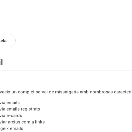
tela
l
veeix un complet servei de missatgeria amb nombroses caracterís
via emails
via emails registrats
via e-cards
viar arxius com a links
egeix emails