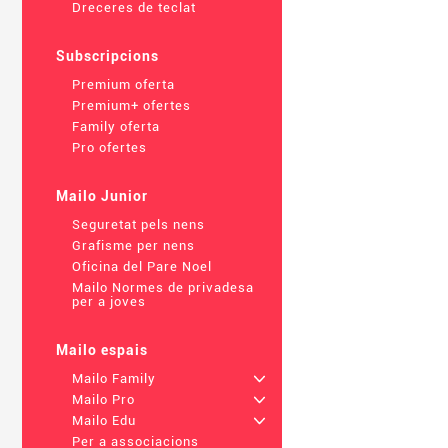
Dreceres de teclat
Subscripcions
Premium oferta
Premium+ ofertes
Family oferta
Pro ofertes
Mailo Junior
Seguretat pels nens
Grafisme per nens
Oficina del Pare Noel
Mailo Normes de privadesa
per a joves
Mailo espais
Mailo Family
+
Mailo Pro
+
Mailo Edu
+
Per a associacions