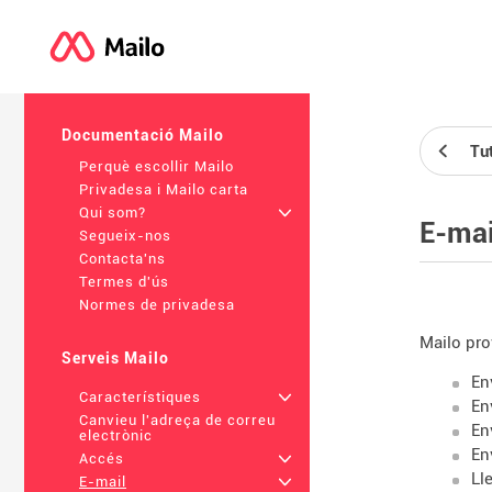
Documentació Mailo
Tu
Perquè escollir Mailo
Privadesa i Mailo carta
Qui som?
+
E-mai
Segueix-nos
Contacta'ns
Termes d'ús
Normes de privadesa
Mailo pro
Serveis Mailo
En
Característiques
+
En
Canvieu l'adreça de correu
En
electrònic
En
Accés
+
Ll
E-mail
+