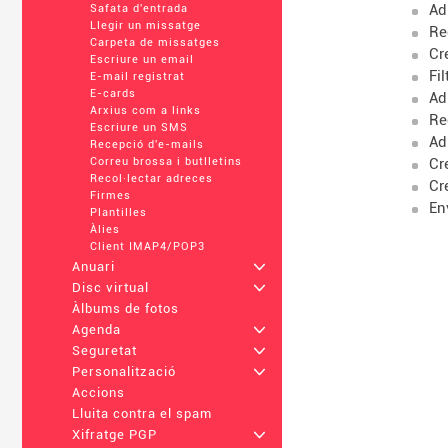
Ad
Safata d'entrada
Llegir un missatge
Re
Carpeta de missatges
Cr
Escriure un email
Fi
E-mail registrat
E-cards
Ad
Arxius com a links
Re
Escriure un SMS
Ad
Recepció d'e-mails
Cr
Correu brossa i butlletins
Recol·lectar adreces
Cr
Firmes
En
Plantilles
Àlies
Client IMAP4/POP3
Anuari
+
Disc virtual
+
Àlbums de fotos
Agenda
+
Seguretat
+
Personalització
+
Accions
Lluita contra el spam
Xifratge PGP
+