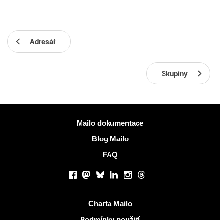
Adresář
Skupiny
Více informací
Mailo dokumentace
Blog Mailo
FAQ
Sociální sítě
Facebook
Mastodon
Bluesky
LinkedIn
Instagram
Threads
Užitečné odkazy
Charta Mailo
Podmínky použití