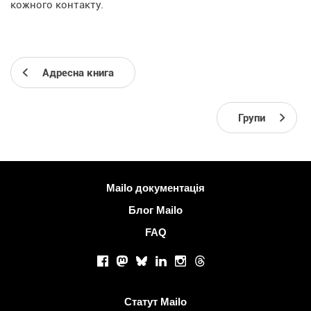
кожного контакту.
Адресна книга
Групи
Більше інформації
Mailo документація
Блог Mailo
FAQ
Соціальні мережі
Facebook
Mastodon
Bluesky
LinkedIn
Instagram
Threads
Корисні посилання
Статут Mailo