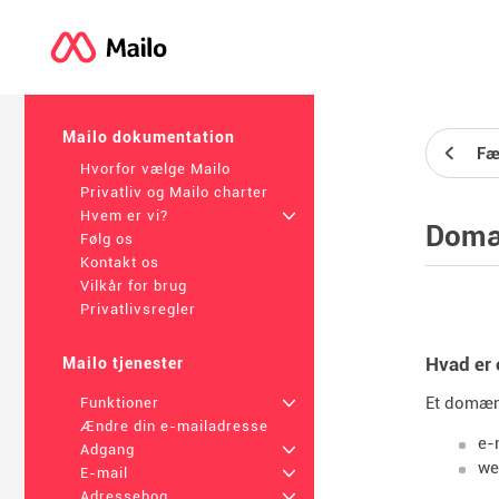
Mailo dokumentation
Fæ
Hvorfor vælge Mailo
Privatliv og Mailo charter
Hvem er vi?
+
Domæ
Følg os
Kontakt os
Vilkår for brug
Privatlivsregler
Hvad er
Mailo tjenester
Et domæne
Funktioner
+
Ændre din e-mailadresse
e-
Adgang
+
we
E-mail
+
Adressebog
+