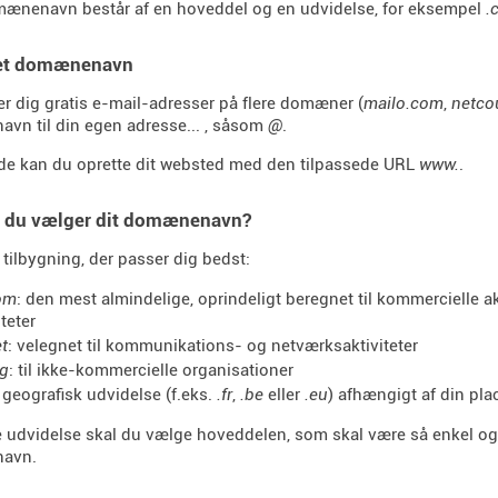
mænenavn består af en hoveddel og en udvidelse, for eksempel
.
 et domænenavn
er dig gratis e-mail-adresser på flere domæner (
mailo.com
,
netco
n til din egen adresse... , såsom
@
.
de kan du oprette dit websted med den tilpassede URL
www.
.
 du vælger dit domænenavn?
tilbygning, der passer dig bedst:
om
: den mest almindelige, oprindeligt beregnet til kommercielle akti
iteter
et
: velegnet til kommunikations- og netværksaktiviteter
rg
: til ikke-kommercielle organisationer
 geografisk udvidelse (f.eks.
.fr
,
.be
eller
.eu
) afhængigt af din pla
 udvidelse skal du vælge hoveddelen, som skal være så enkel og s
avn.