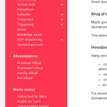
Hvert do
Virtuel disk
+
Fotoalbum
Brug af
Kalender
+
Sikkerhed
+
Mailo giv
Tilpasning
+
domænenav
Aktier
Bekæmpe spam
Tilsvaren
PGP-kryptering
+
Tastaturgenveje
Hvordan
Vælg den 
Abonnementer
Premium tilbud
.c
Premium+ tilbud
aktiv
Family tilbud
.n
Pro tilbud
.o
en
Mailo Junior
Fra denne
Sikkerhed for børn
domænen
Grafik for børn
Julemandens kontor