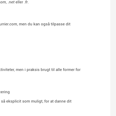
com
,
.net
eller
.fr
.
urrier.com
, men du kan også tilpasse dit
viteter, men i praksis brugt til alle former for
cering
å eksplicit som muligt, for at danne dit