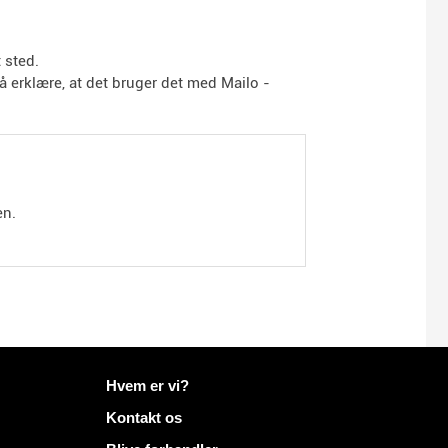
 sted.
 erklære, at det bruger det med Mailo -
en.
Flere oplysninger på Mailo
Hvem er vi?
Kontakt os