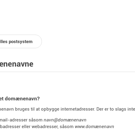
lles postsystem
nenavne
 et domænenavn?
navn bruges til at opbygge internetadresser. Der er to slags inte
mail-adresser såsom
navn@domænenavn
badresser eller webadresser, såsom
www.domænenavn