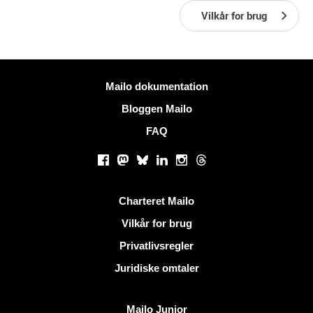
Vilkår for brug
Mere information
Mailo dokumentation
Bloggen Mailo
FAQ
Sociale netværk
Facebook
Mastodon
Bluesky
LinkedIn
Instagram
Threads
Nyttige links
Charteret Mailo
Vilkår for brug
Privatlivsregler
Juridiske omtaler
Opdag Mailo
Mailo Junior