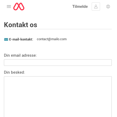
Tilmelde
Åbne menuen
Log ind
Spro
Kontakt os
contact@mailo.com
E-mail-kontakt:
Din email adresse:
Din besked: