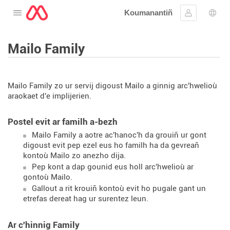
Koumanantiñ
Digeriñ al lañser
Kevreañ
Diba
Mailo Family
Mailo Family zo ur servij digoust Mailo a ginnig arc'hwelioù
araokaet d'e implijerien.
Postel evit ar familh a-bezh
Mailo Family a aotre ac'hanoc'h da grouiñ ur gont
digoust evit pep ezel eus ho familh ha da gevreañ
kontoù Mailo zo anezho dija.
Pep kont a dap gounid eus holl arc'hwelioù ar
gontoù Mailo.
Gallout a rit krouiñ kontoù evit ho pugale gant un
etrefas dereat hag ur surentez leun.
Ar c'hinnig Family