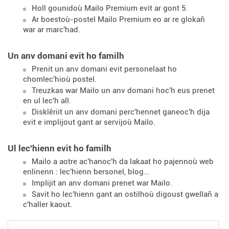
Holl gounidoù Mailo Premium evit ar gont 5.
Ar boestoù-postel Mailo Premium eo ar re glokañ
war ar marc'had.
Un anv domani evit ho familh
Prenit un anv domani evit personelaat ho
chomlec'hioù postel.
Treuzkas war Mailo un anv domani hoc'h eus prenet
en ul lec'h all.
Disklêriit un anv domani perc'hennet ganeoc'h dija
evit e implijout gant ar servijoù Mailo.
Ul lec'hienn evit ho familh
Mailo a aotre ac'hanoc'h da lakaat ho pajennoù web
enlinenn : lec'hienn bersonel, blog...
Implijit an anv domani prenet war Mailo.
Savit ho lec'hienn gant an ostilhoù digoust gwellañ a
c'haller kaout.