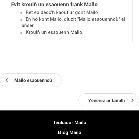
Evit krouiñ un esaouenn frank Mailo
Ret eo deoc'h kaout ur gont Mailo.
En ho kont Mailo, diuzit "Mailo esaouennoù" el
lañser.
Krouiñ un esaouenn Mailo.
Mailo esaouennoù
Yenerez ar familh
Muioc'h a ditouroù
Teuliadur Mailo
Blog Mailo