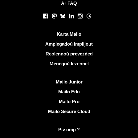
Ar FAQ
Rouedadoù sokial |
Facebook
Mastodon
Bluesky
LinkedIn
Instagram
Threads
Liammoù talvoudus
Karta Mailo
Amplegadoù implijout
Reolennoù prevezded
Menegoù lezennel
Dizoloiñ Mailo
Mailo Junior
Mailo Edu
Mailo Pro
Mailo Secure Cloud
Muioc'h a ditouroù war Mailo
Piv omp ?