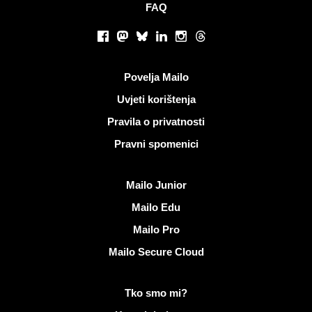
FAQ
Društvene mreže
Facebook
Mastodon
Bluesky
LinkedIn
Instagram
Threads
Korisni linkovi
Povelja Mailo
Uvjeti korištenja
Pravila o privatnosti
Pravni spomenici
Otkrijte Mailo
Mailo Junior
Mailo Edu
Mailo Pro
Mailo Secure Cloud
Više informacija na Mailo
Tko smo mi?