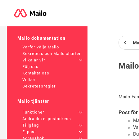
Mailo dokumentation
Ma
Varför välja Mailo
Sekretess och Mailo charter
Vilka är vi?
+
Mailo
Följ oss
Kontakta oss
Villkor
Sekretessregler
Mailo Fam
Mailo tjänster
Post för
Funktioner
+
Ändra din e-postadress
Ma
Tillgång
+
Va
E-post
+
Du
Adressbok
+