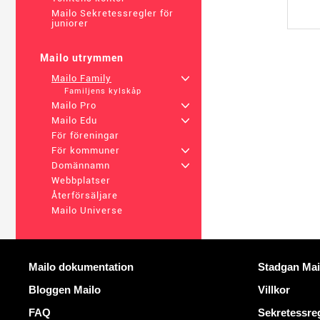
Mailo Sekretessregler för
juniorer
Mailo utrymmen
Mailo Family
+
Familjens kylskåp
Mailo Pro
+
Mailo Edu
+
För föreningar
För kommuner
+
Domännamn
+
Webbplatser
Återförsäljare
Mailo Universe
Mer information
Användbara 
Mailo dokumentation
Stadgan Mai
Bloggen Mailo
Villkor
FAQ
Sekretessre