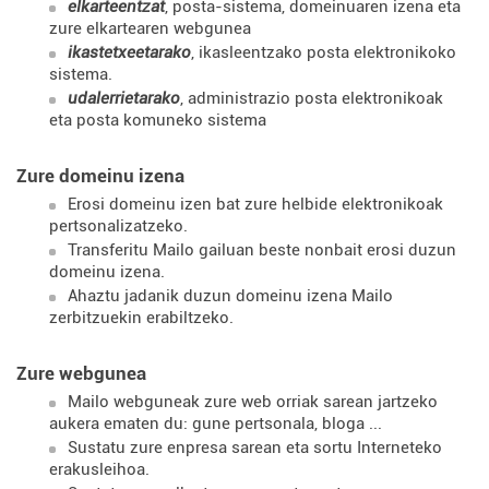
elkarteentzat
, posta-sistema, domeinuaren izena eta
zure elkartearen webgunea
ikastetxeetarako
, ikasleentzako posta elektronikoko
sistema.
udalerrietarako
, administrazio posta elektronikoak
eta posta komuneko sistema
Zure domeinu izena
Erosi domeinu izen bat zure helbide elektronikoak
pertsonalizatzeko.
Transferitu Mailo gailuan beste nonbait erosi duzun
domeinu izena.
Ahaztu jadanik duzun domeinu izena Mailo
zerbitzuekin erabiltzeko.
Zure webgunea
Mailo webguneak zure web orriak sarean jartzeko
aukera ematen du: gune pertsonala, bloga ...
Sustatu zure enpresa sarean eta sortu Interneteko
erakusleihoa.