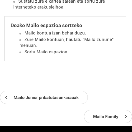
Sustatu zure elkartea sarean eta sortu zure
Interneteko erakusleihoa.
Doako Mailo espazioa sortzeko
Mailo kontua izan behar duzu.
Zure Mailo kontuan, hautatu "Mailo zuriune"
menuan.
Sortu Mailo espazioa.
Mailo Junior pribatutasun-arauak
Mailo Family