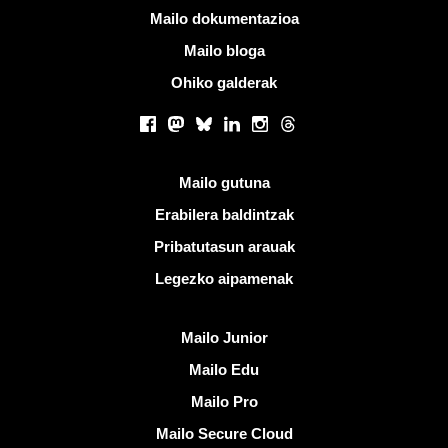
Informazio gehiago
Mailo dokumentazioa
Mailo bloga
Ohiko galderak
Sare sozialak
Facebook
Mastodon
Bluesky
LinkedIn
Instagram
Threads
Esteka erabilgarriak
Mailo gutuna
Erabilera baldintzak
Pribatutasun arauak
Legezko aipamenak
Ezagutu Mailo
Mailo Junior
Mailo Edu
Mailo Pro
Mailo Secure Cloud