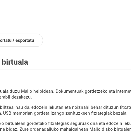
ortatu / esportatu
 birtuala
tuala duzu Mailo helbidean. Dokumentuak gordetzeko eta Interne
erabil dezakezu.
biltzea, hau da, edozein lekutan eta noiznahi behar dituzun fitxa
, USB memorian gordeta izango zenituzkeen fitxategiak bezala.
ko birtualean gordetako fitxategiak seguruak dira eta edozein leku
e bidez. Zure ordenagailuko mahaigainean Mailo disko birtualer