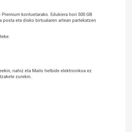
o Premium
kontuetarako. Edukiera hori 500 GB
a posta eta disko birtualaren artean partekatzen
teke:
eekin, nahiz eta Mailo helbide elektronikoa ez
tzakete zurekin.