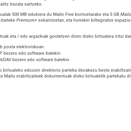
alitz bezala sartzeko.
tualak 500 MB edukiera du Mailo Free kontuetarako eta 5 GB
Mail
 daiteke
Premium+
eskaintzetan, eta horiekin biltegiratze espazio
ak eta / edo argazkiak gordetzen diren disko birtualera iritsi dai
b posta elektronikoan
P bezero edo software batekin
bDAV bezero edo software batekin
o birtualeko edozein direktorio parteka dezakezu beste erabiltzail
te Mailo erabiltzaileek
dokumentuak disko birtualetik partekatu di