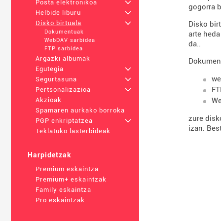
Posta elektronikoa
+
gogorra b
Helbide liburu
+
Disko birtuala
+
Disko bir
Dokumentuak
arte heda
WebDAV sarbidea
da..
FTP sarbidea
Argazki albumak
Dokumentu
Egutegia
+
we
Segurtasuna
+
FT
Pertsonalizazioa
+
We
Akzioak
Spamaren aurkako borroka
zure disk
PGP enkriptatzea
+
izan. Bes
Teklatuko lasterbideak
Harpidetzak
Premium eskaintza
Premium+ eskaintzak
Family eskaintza
Pro eskaintzak