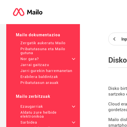
Mailo dokumentazioa
Inp
Zergatik aukeratu Mailo
Pribatutasuna eta Mailo
gutuna
Disko
Nor gara?
+
Jarrai gaitzazu
Jarri gurekin harremanetan
Erabilera baldintzak
Pribatutasun arauak
Disko bir
sartzeko 
Mailo zerbitzuak
Cloud era
Ezaugarriak
+
gordetzea
Aldatu zure helbide
elektronikoa
Mailo dis
Sarbidea
+
smartphon