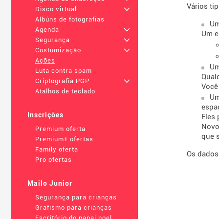
Vários ti
Disco virtual
+
Albúns de fotografias
U
Agenda
+
Um e
Segurança
+
Costumização
+
Ações
U
Luta contra spam
Qual
Criptografia PGP
+
Você 
Atalhos de teclado
U
espa
Inscrições
Eles
Novo
Premium oferta
que 
Premium+ ofertas
Family oferta
Os dados 
Pro ofertas
Mailo Junior
Segurança para crianças
Grafismo para crianças
Escritório do papai noel