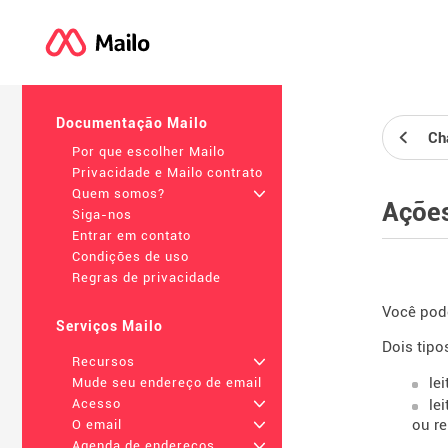
Documentação Mailo
Ch
Por que escolher Mailo
Privacidade e Mailo contrato
Quem somos?
+
Açõe
Siga-nos
Entrar em contato
Condições de uso
Regras de privacidade
Você pod
Serviços Mailo
Dois tipo
Recursos
+
le
Mude seu endereço de email
le
Acesso
+
ou r
O email
+
Agenda de endereços
+