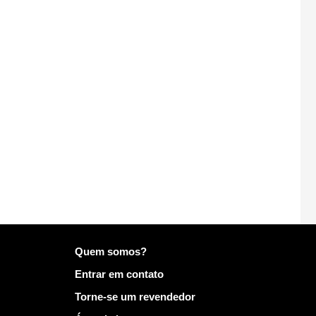
Mais informações em Mailo
Quem somos?
Entrar em contato
Torne-se um revendedor