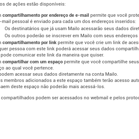
pos de ações estão disponíveis:
m
compartilhamento por endereço de e-mail
permite que você prote
-mail pessoal é enviado para cada um dos endereços inseridos:
Os destinatários que já usam Mailo acessarão seus dados dir
Os outros poderão se inscrever em Mailo com seus endereços d
m
compartilhamento por link
permite que você crie um link de aces
quer pessoa com este link poderá acessar seus dados compartil
pode comunicar este link da maneira que quiser.
m
compartilhar com um espaço
permite que você compartilhe seu
ço ao qual você pertence.
 podem acessar seus dados diretamente na conta Mailo.
s membros adicionados a este espaço também terão acesso aut
saem deste espaço não poderão mais acessá-los.
compartilhados podem ser acessados ​​no webmail e pelos protoc