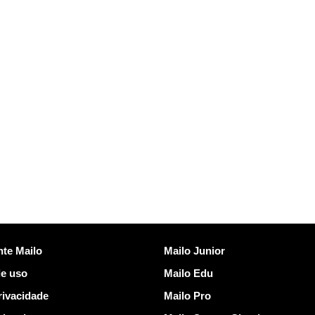
Descobrir Mailo
nte Mailo
Mailo Junior
e uso
Mailo Edu
rivacidade
Mailo Pro