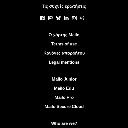
Τις συχνές ερωτήσεις
Κοινωνικά δίκτυα
Facebook
Mastodon
Bluesky
LinkedIn
Instagram
Threads
Χρήσιμοι σύνδεσμοι
Ο χάρτης Mailo
Terms of use
Κανόνες απορρήτου
Legal mentions
Ανακαλύψτε Mailo
Mailo Junior
Mailo Edu
Mailo Pro
Mailo Secure Cloud
Περισσότερες πληροφορίες στο Mailo
Who are we?