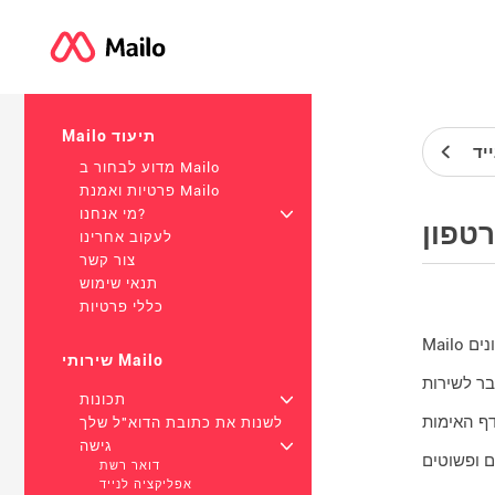
Mailo תיעוד
יד
מדוע לבחור ב Mailo
פרטיות ואמנת Mailo
+
מי אנחנו?
טפון
לעקוב אחרינו
צור קשר
תנאי שימוש
כללי פרטיות
שירותי Mailo
+
תכונות
לשנות את כתובת הדוא"ל שלך
+
גישה
דואר רשת
אפליקציה לנייד