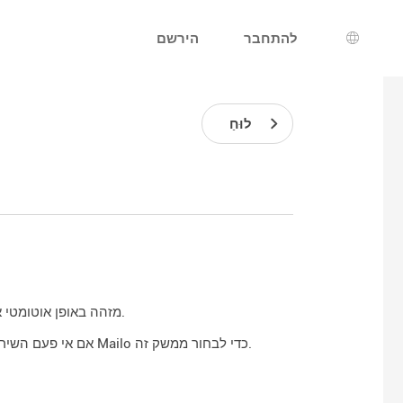
להתחבר
הירשם
רת שפה
לוּחַ
כאשר טלפון חכם מתחבר לשירות, Mailo מזהה באופן אוטומטי את סוג המסוף ומציג את הממשק המתאים.
בדף האימות Mailo כדי לבחור ממשק זה.
אם אי פעם השירו