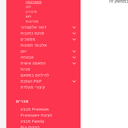
סמארטפון
לוּחַ
סינכרון
API
פַּטרוֹנוּת
+
דואר אלקטרוני
+
פנקס כתובות
+
מסמכים
אלבומי תמונות
+
יומן
+
אבטחה
+
התאמה אישית
מניות
להילחם בספאם
+
הצפנת PGP
קיצורי מקלדת
מנויים
מבצע Premium
Premium+ הצעות
מבצע Family
Pro הצעות