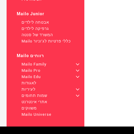
Mailo Junior
אבטחה לילדים
גרפיקה לילדים
המשרד של סנטה
Mailo כללי פרטיות לג'וניור
Mailo רווחים
Mailo Family
+
Mailo Pro
+
Mailo Edu
+
לאגודות
+
לעיריות
+
שמות תחומים
אתרי אינטרנט
משווקים
Mailo Universe