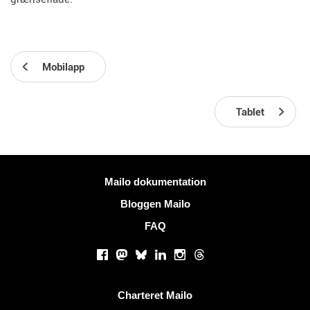
Mobilapp
Tablet
Mere information
Mailo dokumentation
Bloggen Mailo
FAQ
Sociale netværk
Facebook
Mastodon
Bluesky
LinkedIn
Instagram
Threads
Nyttige links
Charteret Mailo