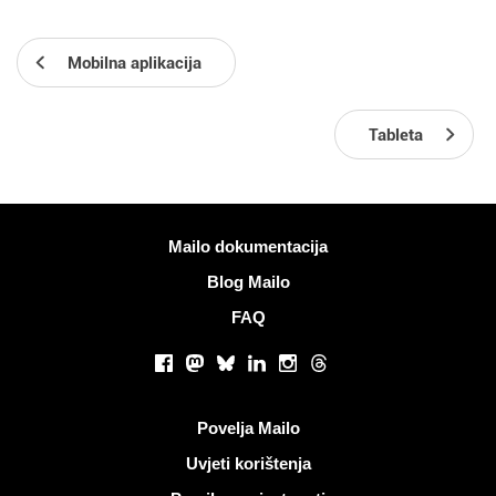
Mobilna aplikacija
Tableta
Više informacija
Mailo dokumentacija
Blog Mailo
FAQ
Društvene mreže
Facebook
Mastodon
Bluesky
LinkedIn
Instagram
Threads
Korisni linkovi
Povelja Mailo
Uvjeti korištenja