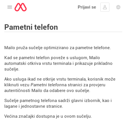
Prijavi se
Otvorite izbornik
Prijaviti se
Izbor
Pametni telefon
Mailo pruža sučelje optimizirano za pametne telefone.
Kad se pametni telefon poveže s uslugom, Mailo
automatski otkriva vrstu terminala i prikazuje prikladno
sučelje.
Ako usluga ikad ne otkrije vrstu terminala, korisnik može
kliknuti vezu
Pametni telefon
na stranici za provjeru
autentičnosti Mailo da odabere ovo sučelje.
Sučelje pametnog telefona sadrži glavni izbornik, kao i
lagane i jednostavne stranice.
Većina značajki dostupna je u ovom sučelju.