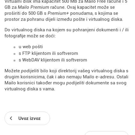
Virtualni disk ima kapacitet 500 MB za Mailo Free račune i 5
GB za
Mailo Premium
račune. Ovaj kapacitet može se
proširiti do 500 GB s
Premium+
ponudama, s kojima se
prostor za pohranu dijeli između pošte i virtualnog diska.
Do virtualnog diska na kojem su pohranjeni dokumenti i / ili
fotografije može se doći:
u web pošti
s FTP klijentom ili softverom
s WebDAV klijentom ili softverom
Možete
podijeliti
bilo koji direktorij vašeg virtualnog diska s
drugim korisnicima, čak i ako nemaju Mailo e-adresu. Ostali
Mailo korisnici također mogu
podijeliti
dokumente sa svog
virtualnog diska s vama.
Uvoz izvoz