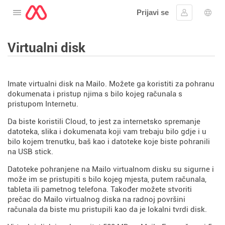
Prijavi se
Otvorite izbornik
Prijaviti se
Izbor
Virtualni disk
Imate virtualni disk na Mailo. Možete ga koristiti za pohranu
dokumenata i pristup njima s bilo kojeg računala s
pristupom Internetu.
Da biste koristili Cloud, to jest za internetsko spremanje
datoteka, slika i dokumenata koji vam trebaju bilo gdje i u
bilo kojem trenutku, baš kao i datoteke koje biste pohranili
na USB stick.
Datoteke pohranjene na Mailo virtualnom disku su sigurne i
može im se pristupiti s bilo kojeg mjesta, putem računala,
tableta ili pametnog telefona. Također možete stvoriti
prečac do Mailo virtualnog diska na radnoj površini
računala da biste mu pristupili kao da je lokalni tvrdi disk.