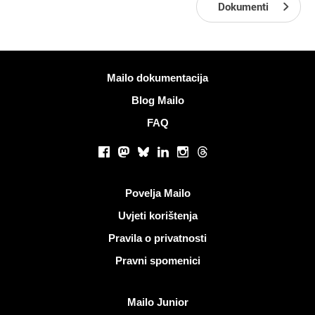
Dokumenti
Više informacija
Mailo dokumentacija
Blog Mailo
FAQ
Društvene mreže
Facebook
Mastodon
Bluesky
LinkedIn
Instagram
Threads
Korisni linkovi
Povelja Mailo
Uvjeti korištenja
Pravila o privatnosti
Pravni spomenici
Otkrijte Mailo
Mailo Junior