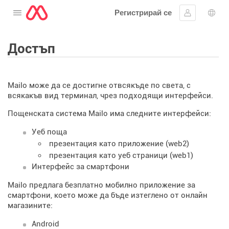
Регистрирай се
Отворете менюто
Впиши се
Избо
Достъп
Mailo може да се достигне отвсякъде по света, с
всякакъв вид терминал, чрез подходящи интерфейси.
Пощенската система Mailo има следните интерфейси:
Уеб поща
презентация като приложение (web2)
презентация като уеб страници (web1)
Интерфейс за смартфони
Mailo предлага безплатно мобилно приложение за
смартфони, което може да бъде изтеглено от онлайн
магазините:
Android