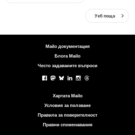
Уеб поща
Повече информация
Mailo документация
Блога Mailo
Често задаваните въпроси
Социални мрежи
Facebook
Mastodon
Bluesky
LinkedIn
Instagram
Threads
Полезни връзки
Хартата Mailo
Условия за ползване
Правила за поверителност
Правни споменавания