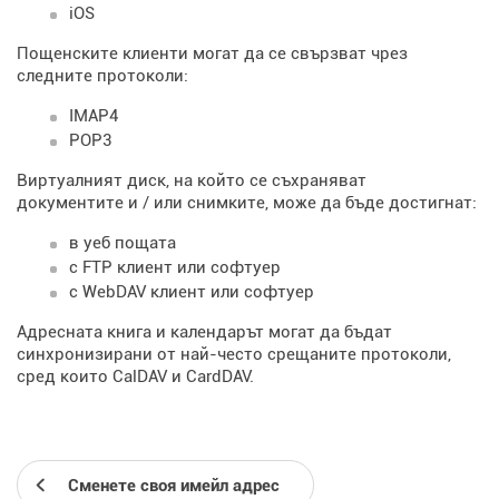
iOS
Пощенските клиенти могат да се свързват чрез
следните протоколи:
IMAP4
POP3
Виртуалният диск, на който се съхраняват
документите и / или снимките, може да бъде достигнат:
в уеб пощата
с FTP клиент или софтуер
с WebDAV клиент или софтуер
Адресната книга и календарът могат да бъдат
синхронизирани от най-често срещаните протоколи,
сред които CalDAV и CardDAV.
Сменете своя имейл адрес