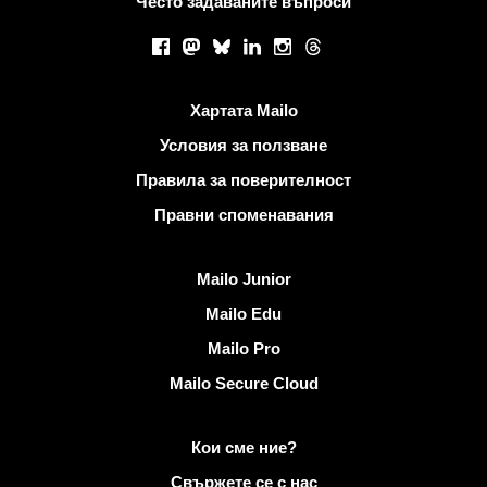
Често задаваните въпроси
Социални мрежи
Facebook
Mastodon
Bluesky
LinkedIn
Instagram
Threads
Полезни връзки
Хартата Mailo
Условия за ползване
Правила за поверителност
Правни споменавания
Открийте Mailo
Mailo Junior
Mailo Edu
Mailo Pro
Mailo Secure Cloud
Повече информация за Mailo
Кои сме ние?
Свържете се с нас