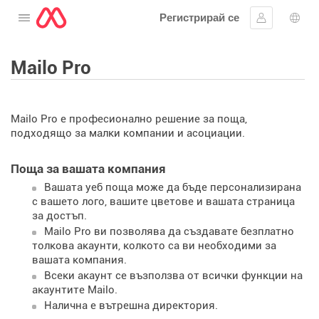
Регистрирай се
Отворете менюто
Впиши се
Избо
Mailo Pro
Mailo Pro е професионално решение за поща,
подходящо за малки компании и асоциации.
Поща за вашата компания
Вашата уеб поща може да бъде персонализирана
с вашето лого, вашите цветове и вашата страница
за достъп.
Mailo Pro ви позволява да създавате безплатно
толкова акаунти, колкото са ви необходими за
вашата компания.
Всеки акаунт се възползва от всички функции на
акаунтите Mailo.
Налична е вътрешна директория.