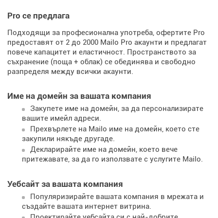
Pro се предлага
Подходящи за професионална употреба, офертите Pro
предоставят от 2 до 2000 Mailo Pro акаунти и предлагат
повече капацитет и еластичност. Пространството за
съхранение (поща + облак) се обединява и свободно
разпределя между всички акаунти.
Име на домейн за вашата компания
Закупете име на домейн, за да персонализирате
вашите имейл адреси.
Прехвърлете на Mailo име на домейн, което сте
закупили някъде другаде.
Декларирайте име на домейн, което вече
притежавате, за да го използвате с услугите Mailo.
Уебсайт за вашата компания
Популяризирайте вашата компания в мрежата и
създайте вашата интернет витрина.
Проектирайте уебсайта си с най-добрите