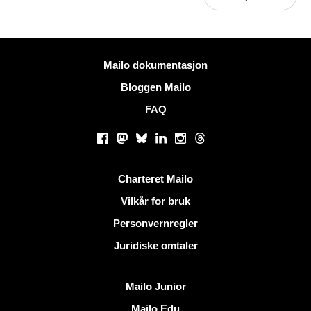
Mer informasjon
Mailo dokumentasjon
Bloggen Mailo
FAQ
Sosiale nettverk
Facebook
Mastodon
Bluesky
LinkedIn
Instagram
Threads
Nyttige lenker
Charteret Mailo
Vilkår for bruk
Personvernregler
Juridiske omtaler
Oppdag Mailo
Mailo Junior
Mailo Edu