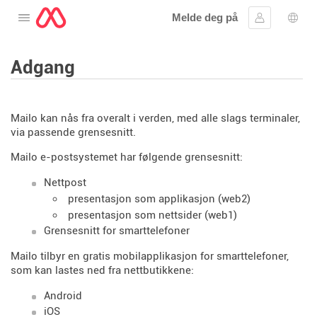
Melde deg på
Åpne menyen
Logg inn
Språ
Adgang
Mailo kan nås fra overalt i verden, med alle slags terminaler,
via passende grensesnitt.
Mailo e-postsystemet har følgende grensesnitt:
Nettpost
presentasjon som applikasjon (web2)
presentasjon som nettsider (web1)
Grensesnitt for smarttelefoner
Mailo tilbyr en gratis mobilapplikasjon for smarttelefoner,
som kan lastes ned fra nettbutikkene:
Android
iOS