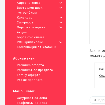
Адресна книга
+
Виртуален диск
+
Фотоалбуми
Календар
+
Сигурност
+
Персонализиране
+
Акции
Борба със спама
PGP криптиране
+
Комбинация от клавиши
Ако не м
можете д
Абонаменти
Premium оферта
Защ
Premium+ се предлага
Family оферта
Сле
Pro се предлага
Mailo Junior
Сигурност за деца
Графизъм за деца