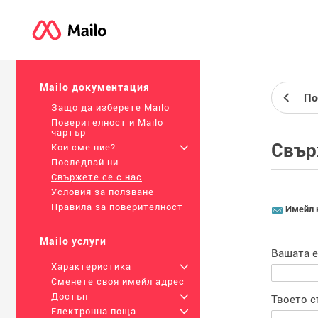
Mailo документация
По
Защо да изберете Mailo
Поверителност и Mailo
чартър
Свър
Кои сме ние?
+
Последвай ни
Свържете се с нас
Условия за ползване
Правила за поверителност
Имейл 
Mailo услуги
Вашата е
Характеристика
+
Сменете своя имейл адрес
Достъп
+
Твоето с
Електронна поща
+