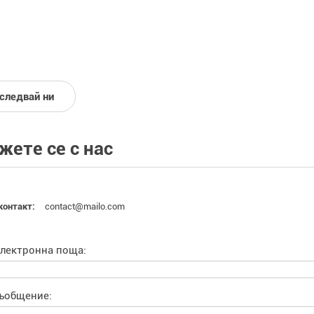
следвай ни
жете се с нас
contact@mailo.com
контакт:
лектронна поща:
ъобщение: