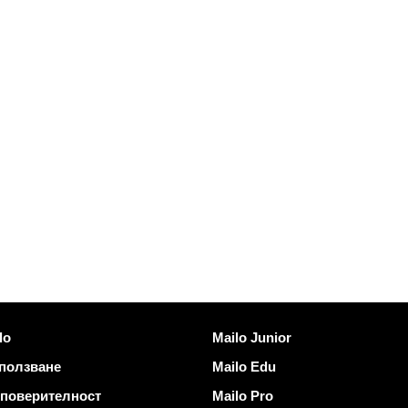
ъзки
Открийте Mailo
lo
Mailo Junior
 ползване
Mailo Edu
 поверителност
Mailo Pro