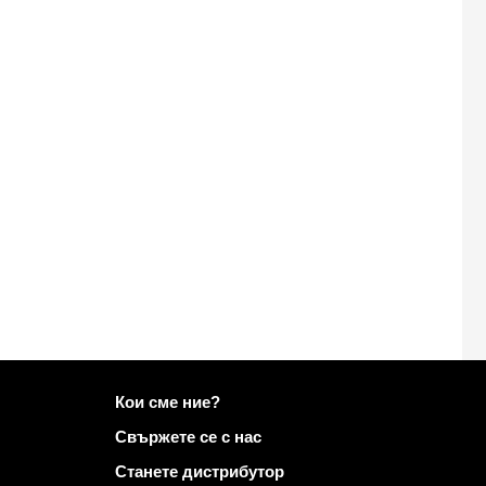
Повече информация за Mailo
Кои сме ние?
Свържете се с нас
Станете дистрибутор