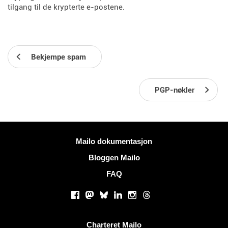
tilgang til de krypterte e-postene.
Bekjempe spam
PGP-nøkler
Mer informasjon
Mailo dokumentasjon
Bloggen Mailo
FAQ
Sosiale nettverk
Facebook
Mastodon
Bluesky
LinkedIn
Instagram
Threads
Nyttige lenker
Charteret Mailo