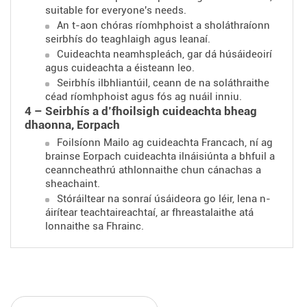
suitable for everyone's needs.
An t-aon chóras ríomhphoist a sholáthraíonn
seirbhís do teaghlaigh agus leanaí.
Cuideachta neamhspleách, gar dá húsáideoirí
agus cuideachta a éisteann leo.
Seirbhís ilbhliantúil, ceann de na soláthraithe
céad ríomhphoist agus fós ag nuáil inniu.
4 – Seirbhís a d’fhoilsigh cuideachta bheag
dhaonna, Eorpach
Foilsíonn Mailo ag cuideachta Francach, ní ag
brainse Eorpach cuideachta ilnáisiúnta a bhfuil a
ceanncheathrú athlonnaithe chun cánachas a
sheachaint.
Stóráiltear na sonraí úsáideora go léir, lena n-
áirítear teachtaireachtaí, ar fhreastalaithe atá
lonnaithe sa Fhrainc.