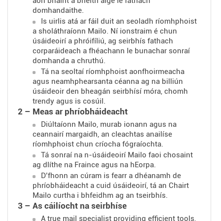
aon bhaint a bheith aige le fathach
domhandaithe.
Is uirlis atá ar fáil duit an seoladh ríomhphoist
a sholáthraíonn Mailo. Ní ionstraim é chun
úsáideoirí a phróifíliú, ag seirbhís fathach
corparáideach a fhéachann le bunachar sonraí
domhanda a chruthú.
Tá na seoltaí ríomhphoist aonfhoirmeacha
agus neamhphearsanta céanna ag na billiún
úsáideoir den bheagán seirbhísí móra, chomh
trendy agus is cosúil.
2 – Meas ar phríobháideacht
Diúltaíonn Mailo, murab ionann agus na
ceannairí margaidh, an cleachtas anailíse
ríomhphoist chun críocha fógraíochta.
Tá sonraí na n-úsáideoirí Mailo faoi chosaint
ag dlíthe na Fraince agus na hEorpa.
D’fhonn an cúram is fearr a dhéanamh de
phríobháideacht a cuid úsáideoirí, tá an Chairt
Mailo curtha i bhfeidhm ag an tseirbhís.
3 – As cáilíocht na seirbhíse
A true mail specialist providing efficient tools,