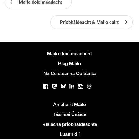
Mailo doiciméadacht
Príobháideacht & Mailo cairt
Tuilleadh eolais
Mailo doiciméadacht
Blag Mailo
Na Ceisteanna Coitianta
Líonraí sóisialta
Facebook
Mastodon
Bluesky
LinkedIn
Instagram
Threads
Naisc úsáideacha
An chairt Mailo
Téarmaí Úsáide
Rialacha príobháideachta
Luann dlí