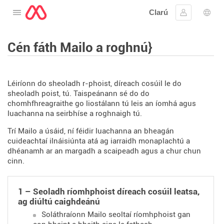
Clarú
Oscail an roghchlár
Sínigh iste
Rogh
Cén fáth Mailo a roghnú}
Léiríonn do sheoladh r-phoist, díreach cosúil le do
sheoladh poist, tú. Taispeánann sé do do
chomhfhreagraithe go liostálann tú leis an íomhá agus
luachanna na seirbhíse a roghnaigh tú.
Trí Mailo a úsáid, ní féidir luachanna an bheagán
cuideachtaí ilnáisiúnta atá ag iarraidh monaplachtú a
dhéanamh ar an margadh a scaipeadh agus a chur chun
cinn.
1 – Seoladh ríomhphoist díreach cosúil leatsa,
ag diúltú caighdeánú
Soláthraíonn Mailo seoltaí ríomhphoist gan