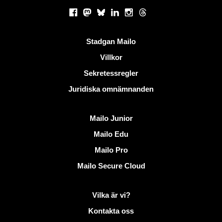
Sociala nätverk
Facebook
Mastodon
Bluesky
LinkedIn
Instagram
Threads
Användbara länkar
Stadgan Mailo
Villkor
Sekretessregler
Juridiska omnämnanden
Upptäck Mailo
Mailo Junior
Mailo Edu
Mailo Pro
Mailo Secure Cloud
Mer information på Mailo
Vilka är vi?
Kontakta oss