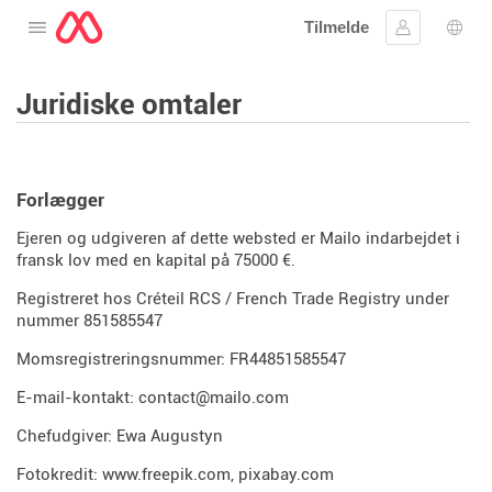
Tilmelde
Åbne menuen
Log ind
Spro
Juridiske omtaler
Forlægger
Ejeren og udgiveren af ​​dette websted er Mailo indarbejdet i
fransk lov med en kapital på 75000 €.
Registreret hos Créteil RCS / French Trade Registry under
nummer 851585547
Momsregistreringsnummer: FR44851585547
E-mail-kontakt: contact@mailo.com
Chefudgiver: Ewa Augustyn
Fotokredit:
www.freepik.com
,
pixabay.com