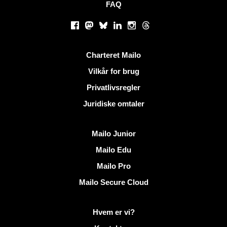
FAQ
Sociale netværk
Facebook
Mastodon
Bluesky
LinkedIn
Instagram
Threads
Nyttige links
Charteret Mailo
Vilkår for brug
Privatlivsregler
Juridiske omtaler
Opdag Mailo
Mailo Junior
Mailo Edu
Mailo Pro
Mailo Secure Cloud
Flere oplysninger på Mailo
Hvem er vi?