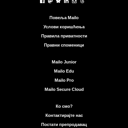
Facebook
Mastodon
Bluesky
LinkedIn
Instagram
Threads
Корисни линкови
Повеља Mailo
Услови коришћења
Правила приватности
Правни споменици
Откријте Mailo
Mailo Junior
Mailo Edu
Mailo Pro
Mailo Secure Cloud
Више информација на Mailo
Ко смо?
Контактирајте нас
Постати препродавац