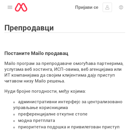
Пријави се
Отворите мени
Пријавите 
Избо
Препродавци
Постаните Mailo продавац
Mailo програм за препродаваче омогућава партнерима,
услугама веб хостинга, ИСП-овима, веб агенцијама или
ИТ компанијама да својим клијентима дају приступ
читавом низу Mailo решења.
Нуди бројне погодности, међу којима:
административни интерфејс за централизовано
управљање корисницима
преференцијалне откупне стопе
модна претплата
приоритетна подршка и привилегован приступ