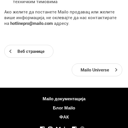
техничким тимовима
Ако желите да постанете Mailo продавац или желите
више информација, не оклевајте да нас контактирате
на
hotlinepro@mailo.com
адресу.
Веб странице
Mailo Universe
Више информација
Mailo документација
Блог Mailo
ФАК
Друштвене мреже