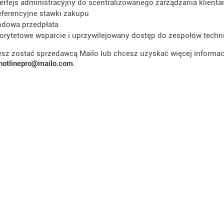
terfejs administracyjny do scentralizowanego zarządzania klienta
eferencyjne stawki zakupu
dowa przedpłata
iorytetowe wsparcie i uprzywilejowany dostęp do zespołów tech
esz zostać sprzedawcą Mailo lub chcesz uzyskać więcej informac
hotlinepro@mailo.com
.