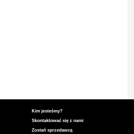
Więcej informacji na temat Mailo
Kim jesteśmy?
Skontaktować się z nami
Zostań sprzedawcą