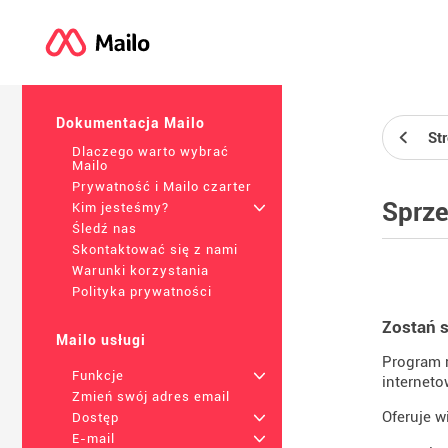
Dokumentacja Mailo
St
Dlaczego warto wybrać
Mailo
Prywatność i Mailo czarter
Sprz
Kim jesteśmy?
+
Śledź nas
Skontaktować się z nami
Warunki korzystania
Polityka prywatności
Zostań 
Mailo usługi
Program 
Funkcje
+
interneto
Zmień swój adres email
Oferuje wi
Dostęp
+
E-mail
+