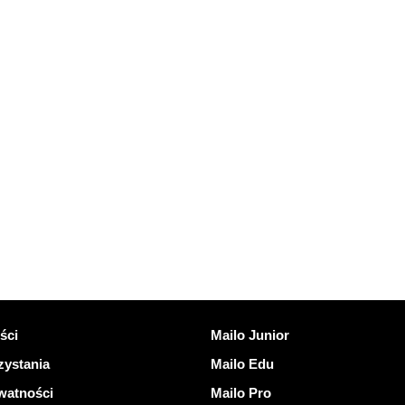
nki
Odkryj Mailo
ści
Mailo Junior
zystania
Mailo Edu
ywatności
Mailo Pro