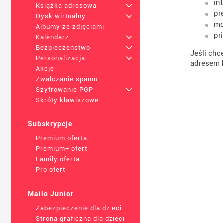
in
Książka adresowa
+
pr
Dysk wirtualny
+
mo
Albumy ze zdjęciami
pr
Kalendarz
+
Bezpieczeństwo
+
Jeśli chc
Personalizacja
+
adresem
Akcje
Zwalczanie spamu
Szyfrowanie PGP
+
Skróty klawiszowe
Subskrypcje
Premium oferta
Premium+ ofert
Family oferta
Pro ofert
Mailo Junior
Zabezpieczenie dla dzieci
Strona graficzna dla dzieci