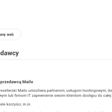
rony web
edawcy
sprzedawcą Mailo
resellerski Mailo umożliwia partnerom, usługom hostingowym, d
wym lub firmom IT zapewnienie swoim klientom dostępu do całej
ele korzyści, m.in: