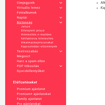
Al
Címjegyzék
+
Ka
Virtuális lemez
+
Fotóalbumok
Naptár
+
Biztonság
+
Jelszó
Elfelejtett jelszó
Hitelesítés e-mailben
Kétfaktoros hitelesítés
Alkalmazásjelszavakat
Kapcsolódási előzmények
Testreszabás
+
Megoszt
Harc a spam ellen
PGP titkosítás
+
Gyorsbillentyűket
Előfizetéseket
Premium ajánlatot
Premium+ ajánlatokat
Family ajánlatot
Pro ajánlatokat