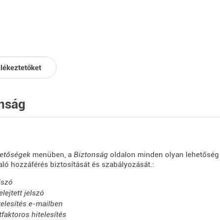
lékeztetőket
nság
etőségek
menüben, a
Biztonság
oldalon minden olyan lehetőség l
aló hozzáférés biztosítását és szabályozását.:
lszó
elejtett jelszó
telesítés e-mailben
tfaktoros hitelesítés