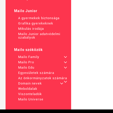
Mailo Junior
A gyermekek biztonsága
Grafika gyerekeknek
Mikulás irodája
Mailo Junior adatvédelmi
szabályok
Mailo szóközök
Mailo Family
+
Mailo Pro
+
Mailo Edu
+
Egyesületek számára
Az önkormányzatok számára
+
Domain nevek
+
Weboldalak
Viszonteladók
Mailo Universe