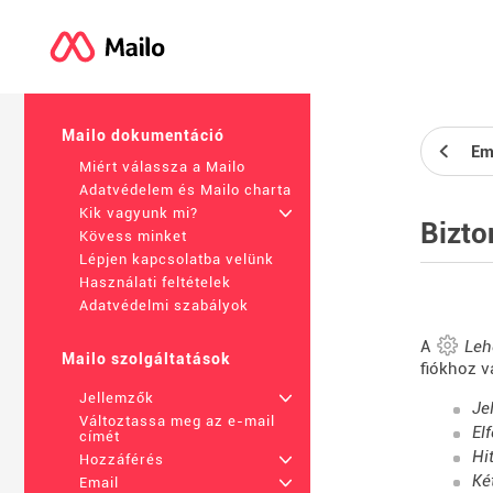
Mailo dokumentáció
Em
Miért válassza a Mailo
Adatvédelem és Mailo charta
Kik vagyunk mi?
+
Bizto
Kövess minket
Lépjen kapcsolatba velünk
Használati feltételek
Adatvédelmi szabályok
A
Leh
Mailo szolgáltatások
fiókhoz v
Jellemzők
+
Je
Változtassa meg az e-mail
Elf
címét
Hi
Hozzáférés
+
Ké
Email
+