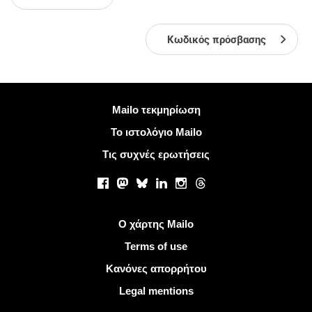
Κωδικός πρόσβασης
Περισσότερες πληροφορίες
Mailo τεκμηρίωση
Το ιστολόγιο Mailo
Τις συχνές ερωτήσεις
Κοινωνικά δίκτυα
Facebook
Mastodon
Bluesky
LinkedIn
Instagram
Threads
Χρήσιμοι σύνδεσμοι
Ο χάρτης Mailo
Terms of use
Κανόνες απορρήτου
Legal mentions