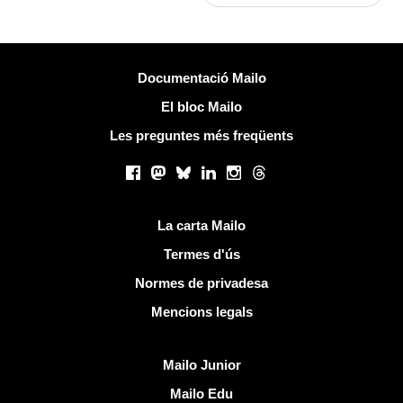
Més informació
Documentació Mailo
El bloc Mailo
Les preguntes més freqüents
Xarxes socials
Facebook
Mastodon
Bluesky
LinkedIn
Instagram
Threads
Links útils
La carta Mailo
Termes d'ús
Normes de privadesa
Mencions legals
Descobreix Mailo
Mailo Junior
Mailo Edu